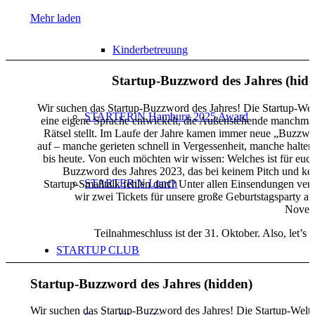
Mehr laden
Fotos von Verena Fe
Kinderbetreuung
Startup-Buzzword des Jahres (hid
Wir suchen das Startup-Buzzword des Jahres! Die Startup-Wel
STARTERiN Hamburg 2025 Award
eine eigene Sprache entwickelt, die Außenstehende manchmal
Rätsel stellt. Im Laufe der Jahre kamen immer neue „Buzzwo
auf – manche gerieten schnell in Vergessenheit, manche halten
bis heute. Von euch möchten wir wissen: Welches ist für euc
Buzzword des Jahres 2023, das bei keinem Pitch und ke
STARTERiN Lunch
Startup-Smalltalk fehlen darf? Unter allen Einsendungen ver
wir zwei Tickets für unsere große Geburtstagsparty a
Novem
Teilnahmeschluss ist der 31. Oktober. Also, let’s 
STARTUP CLUB
Startup-Buzzword des Jahres (hidden)
Wir suchen das Startup-Buzzword des Jahres! Die Startup-Welt 