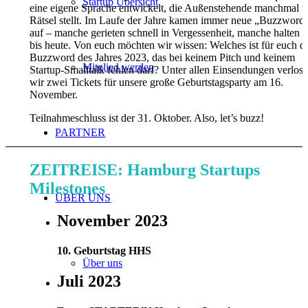
Startup Übersicht
eine eigene Sprache entwickelt, die Außenstehende manchmal v
Rätsel stellt. Im Laufe der Jahre kamen immer neue „Buzzword
auf – manche gerieten schnell in Vergessenheit, manche halten s
bis heute. Von euch möchten wir wissen: Welches ist für euch d
Buzzword des Jahres 2023, das bei keinem Pitch und keinem
Mitglied werden
Startup-Smalltalk fehlen darf? Unter allen Einsendungen verlos
wir zwei Tickets für unsere große Geburtstagsparty am 16.
November.
Teilnahmeschluss ist der 31. Oktober. Also, let’s buzz!
PARTNER
ZEITREISE: Hamburg Startups
Milestones
ÜBER UNS
November 2023
10. Geburtstag HHS
Über uns
Juli 2023