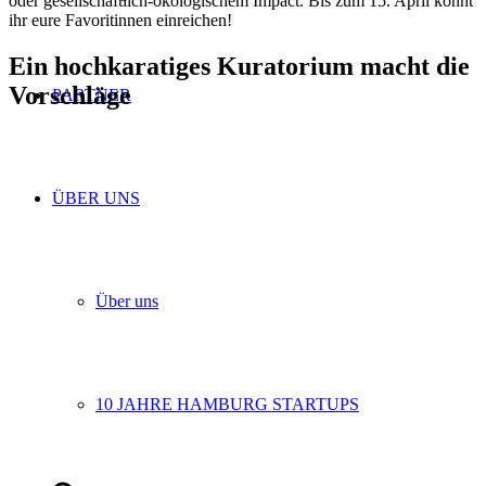
oder gesellschaftlich-ökologischem Impact. Bis zum 15. April könnt
ihr eure Favoritinnen einreichen!
Ein hochkaratiges Kuratorium macht die
Vorschläge
PARTNER
ÜBER UNS
Über uns
10 JAHRE HAMBURG STARTUPS