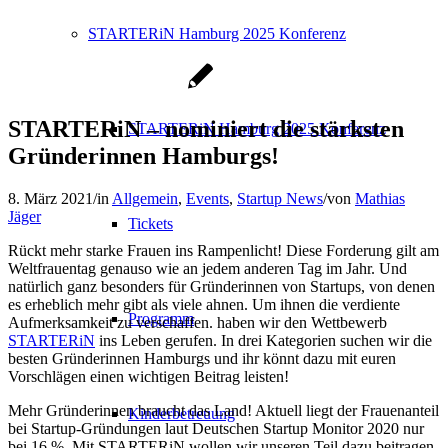
STARTERiN Hamburg 2025 Konferenz
STARTERiN – nominiert die stärksten
STARTERiN Hamburg 2025 Konferenz
Gründerinnen Hamburgs!
8. März 2021
/
in
Allgemein
,
Events
,
Startup News
/
von
Mathias
Jäger
Tickets
Rückt mehr starke Frauen ins Rampenlicht! Diese Forderung gilt am
Weltfrauentag genauso wie an jedem anderen Tag im Jahr. Und
natürlich ganz besonders für Gründerinnen von Startups, von denen
es erheblich mehr gibt als viele ahnen. Um ihnen die verdiente
Programm
Aufmerksamkeit zu verschaffen. haben wir den Wettbewerb
STARTERiN
ins Leben gerufen. In drei Kategorien suchen wir die
besten Gründerinnen Hamburgs und ihr könnt dazu mit euren
Vorschlägen einen wichtigen Beitrag leisten!
Mehr Gründerinnen braucht das Land! Aktuell liegt der Frauenanteil
Kinderbetreuung
bei Startup-Gründungen laut Deutschen Startup Monitor 2020 nur
bei 16 %. Mit STARTERiN wollen wir unseren Teil dazu beitragen