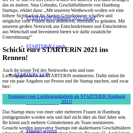
das zu ändern. Sina Gritzuhn, Geschäftsführerin von Hamburg
Startups, erklärt dazu: „Mit unserem Wettbewerb wollen wir eine
höhere Sichtbarkeit für Startup-Gründerinnen schaffen und
STARTERiN Hamburg 2025 Award
möglichst viele Frauen dazu animieren, ebenfalls zu gründen. Mit
unserem großen Netzwerk aus Entscheiderinnen und Entscheidern
aus Wirtschaft und Investment bieten wir dafür zusätzliche
Unterstützung!“
STARTERiN Lunch
Schickt eure STARTERiN 2021 ins
Rennen!
Auch ihr könnt Teil des Netzwerks sein und eure
STARTUP CLUB
Lieblingsgründerin als STARTERiN nominieren. Dafür müsst ihr
nur ein paar Angaben zur Person und ihr Startup machen, und zwar
hier:
Nominiert eure Lieblingsgründerin als STARTERiN Hamburg
2021!
Startup Übersicht
Das Startup muss von einer oder mehreren Frauen in Hamburg
(mit)gegründet worden sein und darf nicht älter als fünf Jahre sein.
Ihr könnt auch mehrere Gründerinnen als Team nominieren.
Gesucht werden innovative Startups mit skalierbaren Geschäftsideen
Mitglied werden