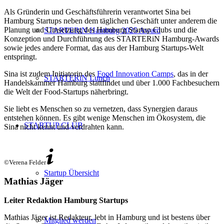
Als Gründerin und Geschäftsführerin verantwortet Sina bei
Hamburg Startups neben dem täglichen Geschäft unter anderem die
Planung und Umsetzung des Hamburg Startup Clubs und die
STARTERiN Hamburg 2025 Award
Konzeption und Durchführung des STARTERiN Hamburg-Awards
sowie jedes andere Format, das aus der Hamburg Startups-Welt
entspringt.
Sina ist zudem Initiatorin des
Food Innovation Camps
, das in der
STARTERiN Lunch
Handelskammer Hamburg stattfindet und über 1.000 Fachbesuchern
die Welt der Food-Startups näherbringt.
Sie liebt es Menschen so zu vernetzen, dass Synergien daraus
entstehen können. Es gibt wenige Menschen im Ökosystem, die
STARTUP CLUB
Sina nicht kennt und verdrahten kann.
©Verena Felder
Startup Übersicht
Mathias Jäger
Leiter Redaktion Hamburg Startups
Mathias Jäger ist Redakteur, lebt in Hamburg und ist bestens über
Mitglied werden