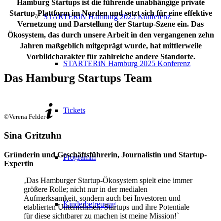
Hamburg Startups ist die führende unabhängige private
Startup-Plattform im Norden und setzt sich für eine effektive
STARTERiN Hamburg 2025 Konferenz
Vernetzung und Darstellung der Startup-Szene ein. Das
Ökosystem, das durch unsere Arbeit in den vergangenen zehn
Jahren maßgeblich mitgeprägt wurde, hat mittlerweile
Vorbildcharakter für zahlreiche andere Standorte.
STARTERiN Hamburg 2025 Konferenz
Das Hamburg Startups Team
Tickets
©Verena Felder
Sina Gritzuhn
Gründerin und Geschäftsführerin, Journalistin und Startup-
Programm
Expertin
‚Das Hamburger Startup-Ökosystem spielt eine immer
größere Rolle; nicht nur in der medialen
Aufmerksamkeit, sondern auch bei Investoren und
Kinderbetreuung
etablierten Unternehmen. Startups und ihre Potentiale
für diese sichtbarer zu machen ist meine Mission!`