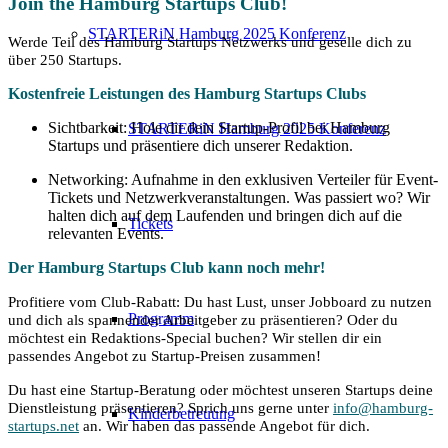
Join the Hamburg Startups Club!
STARTERiN Hamburg 2025 Konferenz
Werde Teil des Hamburg Startups Netzwerks und geselle dich zu
über 250 Startups.
Kostenfreie Leistungen des Hamburg Startups Clubs
Sichtbarkeit: Hole dir dein Startup-Profil bei Hamburg
STARTERiN Hamburg 2025 Konferenz
Startups und präsentiere dich unserer Redaktion.
Networking: Aufnahme in den exklusiven Verteiler für Event-
Tickets und Netzwerkveranstaltungen. Was passiert wo? Wir
halten dich auf dem Laufenden und bringen dich auf die
Tickets
relevanten Events.
Der Hamburg Startups Club kann noch mehr!
Profitiere vom Club-Rabatt: Du hast Lust, unser Jobboard zu nutzen
Programm
und dich als spannender Arbeitgeber zu präsentieren? Oder du
möchtest ein Redaktions-Special buchen? Wir stellen dir ein
passendes Angebot zu Startup-Preisen zusammen!
Du hast eine Startup-Beratung oder möchtest unseren Startups deine
Dienstleistung präsentieren? Sprich uns gerne unter
info@hamburg-
Kinderbetreuung
startups.net
an. Wir haben das passende Angebot für dich.