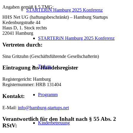
Angaben gemäß § 5 TMG:
STARTERiN Hamburg 2025 Konferenz
HHS Net UG (haftungsbeschränkt) – Hamburg Startups
Kedenburgstraße 44
Haus D, 1. Stock rechts
22041 Hamburg
STARTERiN Hamburg 2025 Konferenz
Vertreten durch:
Sina Gritzuhn (Geschäftsführende Gesellschafterin)
Tickets
Eintragung ins Handelsregister
Registergericht: Hamburg
Registernummer: HRB 131404
Programm
Kontakt:
E-Mail:
info@hamburg-startups.net
Verantwortlich für den Inhalt nach § 55 Abs. 2
Kinderbetreuung
RStV: