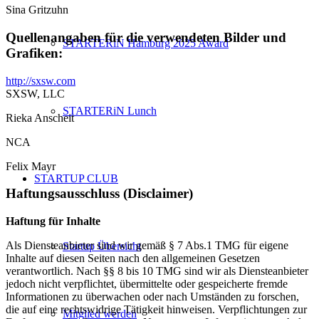
Sina Gritzuhn
Quellenangaben für die verwendeten Bilder und
STARTERiN Hamburg 2025 Award
Grafiken:
http://sxsw.com
SXSW, LLC
STARTERiN Lunch
Rieka Anscheit
NCA
Felix Mayr
STARTUP CLUB
Haftungsausschluss (Disclaimer)
Haftung für Inhalte
Als Diensteanbieter sind wir gemäß § 7 Abs.1 TMG für eigene
Startup Übersicht
Inhalte auf diesen Seiten nach den allgemeinen Gesetzen
verantwortlich. Nach §§ 8 bis 10 TMG sind wir als Diensteanbieter
jedoch nicht verpflichtet, übermittelte oder gespeicherte fremde
Informationen zu überwachen oder nach Umständen zu forschen,
die auf eine rechtswidrige Tätigkeit hinweisen. Verpflichtungen zur
Mitglied werden