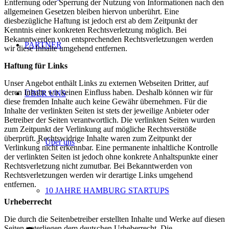
Entfernung oder Sperrung der Nutzung von Informationen nach den
allgemeinen Gesetzen bleiben hiervon unberührt. Eine
diesbezügliche Haftung ist jedoch erst ab dem Zeitpunkt der
Kenntnis einer konkreten Rechtsverletzung möglich. Bei
Bekanntwerden von entsprechenden Rechtsverletzungen werden
PARTNER
wir diese Inhalte umgehend entfernen.
Haftung für Links
Unser Angebot enthält Links zu externen Webseiten Dritter, auf
deren Inhalte wir keinen Einfluss haben. Deshalb können wir für
ÜBER UNS
diese fremden Inhalte auch keine Gewähr übernehmen. Für die
Inhalte der verlinkten Seiten ist stets der jeweilige Anbieter oder
Betreiber der Seiten verantwortlich. Die verlinkten Seiten wurden
zum Zeitpunkt der Verlinkung auf mögliche Rechtsverstöße
überprüft. Rechtswidrige Inhalte waren zum Zeitpunkt der
Über uns
Verlinkung nicht erkennbar. Eine permanente inhaltliche Kontrolle
der verlinkten Seiten ist jedoch ohne konkrete Anhaltspunkte einer
Rechtsverletzung nicht zumutbar. Bei Bekanntwerden von
Rechtsverletzungen werden wir derartige Links umgehend
entfernen.
10 JAHRE HAMBURG STARTUPS
Urheberrecht
Die durch die Seitenbetreiber erstellten Inhalte und Werke auf diesen
Seiten unterliegen dem deutschen Urheberrecht. Die