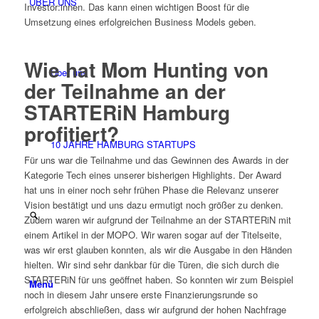
ÜBER UNS
Investor:innen. Das kann einen wichtigen Boost für die
Umsetzung eines erfolgreichen Business Models geben.
Wie hat Mom Hunting von
Über uns
der Teilnahme an der
STARTERiN Hamburg
profitiert?
10 JAHRE HAMBURG STARTUPS
Für uns war die Teilnahme und das Gewinnen des Awards in der
Kategorie Tech eines unserer bisherigen Highlights. Der Award
hat uns in einer noch sehr frühen Phase die Relevanz unserer
Vision bestätigt und uns dazu ermutigt noch größer zu denken.
Zudem waren wir aufgrund der Teilnahme an der STARTERiN mit
einem Artikel in der MOPO. Wir waren sogar auf der Titelseite,
was wir erst glauben konnten, als wir die Ausgabe in den Händen
hielten. Wir sind sehr dankbar für die Türen, die sich durch die
STARTERiN für uns geöffnet haben. So konnten wir zum Beispiel
Menü
noch in diesem Jahr unsere erste Finanzierungsrunde so
erfolgreich abschließen, dass wir aufgrund der hohen Nachfrage