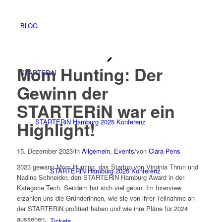
BLOG
Mom Hunting: Der
STARTERiN
Gewinn der
STARTERiN war ein
STARTERiN Hamburg 2025 Konferenz
Highlight!
15. Dezember 2023
/
in
Allgemein
,
Events
/
von
Clara Pens
2023 gewann Mom Hunting, das Startup von Virginia Thrun und
STARTERiN Hamburg 2025 Konferenz
Nadine Schneider, den STARTERiN Hamburg Award in der
Kategorie Tech. Seitdem hat sich viel getan. Im Interview
erzählen uns die Gründerinnen, wie sie von ihrer Teilnahme an
der STARTERiN profitiert haben und wie ihre Pläne für 2024
aussehen.
Tickets