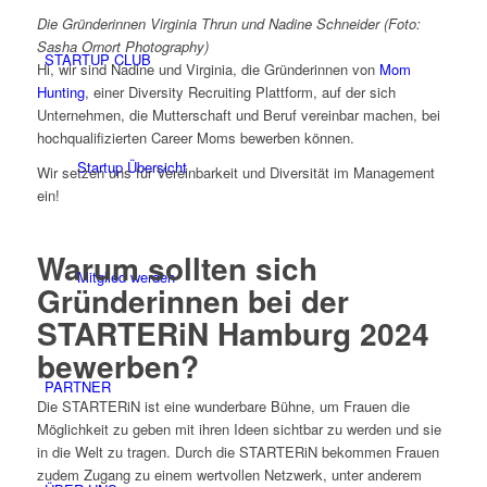
Die Gründerinnen
Virginia Thrun und Nadine Schneider (Foto:
Sasha Ornort Photography)
STARTUP CLUB
Hi, wir sind Nadine und Virginia, die Gründerinnen von
Mom
Hunting
, einer Diversity Recruiting Plattform, auf der sich
Unternehmen, die Mutterschaft und Beruf vereinbar machen, bei
hochqualifizierten Career Moms bewerben können.
Startup Übersicht
Wir setzen uns für Vereinbarkeit und Diversität im Management
ein!
Warum sollten sich
Mitglied werden
Gründerinnen bei der
STARTERiN Hamburg 2024
bewerben?
PARTNER
Die STARTERiN ist eine wunderbare Bühne, um Frauen die
Möglichkeit zu geben mit ihren Ideen sichtbar zu werden und sie
in die Welt zu tragen. Durch die STARTERiN bekommen Frauen
zudem Zugang zu einem wertvollen Netzwerk, unter anderem