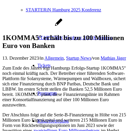
STARTERiN Hamburg 2025 Konferenz
1KOMMA5° erhält bis zu 100 Millionen
STARTERiN Hamburg 2025 Konferenz
Euro von Banken
13. Dezember 2023
/
in
Allgemein
,
Startup News
/
von
Mathias Jäger
Tickets
Zum Ende des Jahres legt Hamburgs Erfolgs-Startup 1KOMMA5°
noch einmal kräftig nach. Der Betreiber einer führenden Software-
Plattform für Solarsysteme, Wärmepumpen und Wallboxen, sichert
sich eine Finanzierung durch BNP Paribas, Deutsche Bank und
LBBW. Im ersten Schritt stellen die Banken 52,5 Millionen Euro
Programm
bereit. 1KOMMA5° plant, diese Finanzierungslinie im Rahmen
einer Konsortialfinanzierung auf über 100 Millionen Euro
auszuweiten.
Der Abschluss folgt auf die Serie-B-Finanzierung in Höhe von 215
Millionen Euro Eigenkapital und weiteren 215 Millionen Euro in
Kinderbetreuung
Form von Rückbeteiligungsoptionen im Juni 2023 sowie der
Investition eines
zweistelligen Euro Millionenbetrags
im Herbst