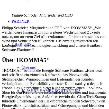
Philipp Schröder, Mitgründer und CEO
PARTNER
Philipp Schröder, Mitgründer und CEO von 1KOMMA5°: „Wir
werden diese Finanzierung für weiteres Wachstum und Zukäufe
nutzen, um unserem Ziel näherzukommen, für immer kostenlos von
Wind und Sonne leben zu können. Gleichzeitig investieren wir
ÜBER UNS
konsequent in die Technologieentwicklung und unsere Heartbeat
Software-Plattform.“
Über 1KOMMA5°
Über uns
1KOMMA5° betreibt die Energie-Software-Plattform „Heartbeat“
und schafft so ein virtuelles Kraftwerk, das Photovoltaik,
Stromspeicher, Wärmepumpen und Ladesäulen der Kunden
verknüpft und die Rentabilität vernetzter Kundenanlagen deutlich
erhöht. Das Unternehmen bietet Kunden zudem einen One-Stop-
10 JAHRE HAMBURG STARTUPS
Shop für den Kauf und die Installation individueller und intelligenter
Energie-Systemlösungen. Außerdem erwirbt das CleanTech-Startup
führende Unternehmen der Elektrobranche mit den Schwerpunkten
Photovoltaik, Ladeinfrastruktur und Wärmepumpen und bietet den