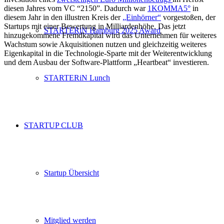
diesen Jahres vom VC “2150”. Dadurch war
1KOMMA5°
in
diesem Jahr in den illustren Kreis der
„Einhörner“
vorgestoßen, der
Startups mit einer Bewertung in Milliardenhöhe. Das jetzt
STARTERiN Hamburg 2025 Award
hinzugekommene Fremdkapital wird das Unternehmen für weiteres
Wachstum sowie Akquisitionen nutzen und gleichzeitig weiteres
Eigenkapital in die Technologie-Sparte mit der Weiterentwicklung
und dem Ausbau der Software-Plattform „Heartbeat“ investieren.
STARTERiN Lunch
STARTUP CLUB
Startup Übersicht
Mitglied werden