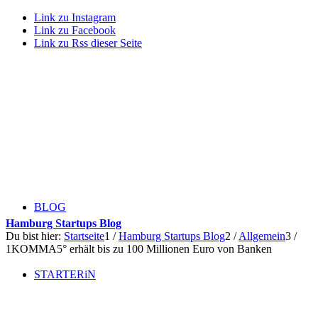
Link zu Instagram
Link zu Facebook
Link zu Rss dieser Seite
BLOG
Hamburg Startups Blog
Du bist hier:
Startseite
1
/
Hamburg Startups Blog
2
/
Allgemein
3
/
1KOMMA5° erhält bis zu 100 Millionen Euro von Banken
STARTERiN