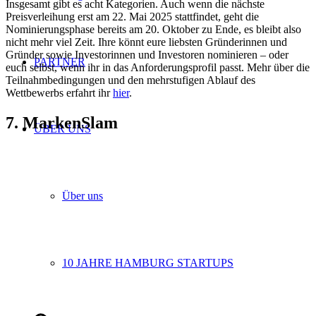
Insgesamt gibt es acht Kategorien. Auch wenn die nächste
Preisverleihung erst am 22. Mai 2025 stattfindet, geht die
Nominierungsphase bereits am 20. Oktober zu Ende, es bleibt also
nicht mehr viel Zeit. Ihre könnt eure liebsten Gründerinnen und
Gründer sowie Investorinnen und Investoren nominieren – oder
PARTNER
euch selbst, wenn ihr in das Anforderungsprofil passt. Mehr über die
Teilnahmbedingungen und den mehrstufigen Ablauf des
Wettbewerbs erfahrt ihr
hier
.
7. MarkenSlam
ÜBER UNS
Über uns
10 JAHRE HAMBURG STARTUPS