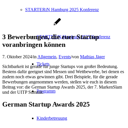
STARTERiN Hamburg 2025 Konferenz
3 Bewerbungen, die euer Startup
STARTERiN Hamburg 2025 Konferenz
voranbringen können
7. Oktober 2024
/
in
Allgemein
,
Events
/
von
Mathias Jäger
Tickets
Sichtbarkeit ist gerade für junge Startups von großer Bedeutung.
Bestens dafür geeignet sind Messen und Wettbewerbe, bei denen es
zudem noch etwas gewinnen gibt. Drei Beispiele, für die gerade
Bewerbungen angenommen werden, stellen wir euch in diesem
Beitrag vor: die German Startup Awards 2025, der 7. MarkenSlam
Programm
und der UITP Summit.
German Startup Awards 2025
Kinderbetreuung