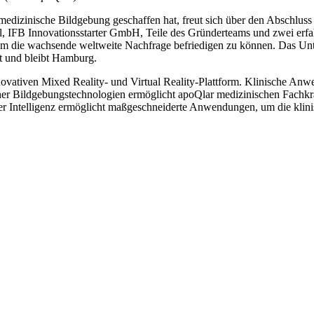
 medizinische Bildgebung geschaffen hat, freut sich über den Abschlus
l, IFB Innovationsstarter GmbH, Teile des Gründerteams und zwei erfa
um die wachsende weltweite Nachfrage befriedigen zu können. Das Unt
st und bleibt Hamburg.
nnovativen Mixed Reality- und Virtual Reality-Plattform. Klinische 
er Bildgebungstechnologien ermöglicht apoQlar medizinischen Fachkrä
her Intelligenz ermöglicht maßgeschneiderte Anwendungen, um die klin