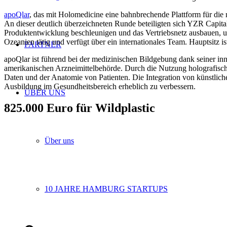
apoQlar
, das mit Holomedicine eine bahnbrechende Plattform für die
An dieser deutlich überzeichneten Runde beteiligten sich YZR Capita
Produktentwicklung beschleunigen und das Vertriebsnetz ausbauen, 
Ozeanien tätig und verfügt über ein internationales Team. Hauptsitz i
PARTNER
apoQlar ist führend bei der medizinischen Bildgebung dank seiner i
amerikanischen Arzneimittelbehörde. Durch die Nutzung holografisch
Daten und der Anatomie von Patienten. Die Integration von künstlic
Ausbildung im Gesundheitsbereich erheblich zu verbessern.
ÜBER UNS
825.000 Euro für Wildplastic
Über uns
10 JAHRE HAMBURG STARTUPS