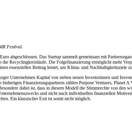
MR Festival.
Euro abgeschlossen. Das Startup sammelt gemeinsam mit Partnerorganis
 in die Recyclingkreisläufe. Die Folgefinanzierung ermöglicht mehr V
inen essenziellen Beitrag leistet, um Klima- und Nachhaltigkeitsziele zu
rger Unternehmen Kapital von sieben neuen Investorinnen und Investor
n bisherigen Finanzierungspartnern zählen Purpose Ventures, Planet A 
dere dabei ist, dass in diesem Modell die Stimmrechte von den wirtsc
ternehmenszwecks und nicht nach individuellen finanziellen Motiven 
. Ein klassischer Exit ist somit nicht möglich.