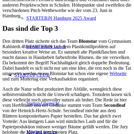
anderem Projektwochen in Schulen. Höhepunkte sind zweifellos die
verschiedenen Pitch-Wettbewerbe wie der vom 23. Juni in
Hamburg.
STARTERiN Hamburg 2025 Award
Das sind die Top 3
Den dritten Platz sicherte sich das Team
Blomstar
vom Gymnasium
Rahlstedt. Blomstar nimmt sich dem Plastikmüllproblem auf
STARTERiN Lunch
besonders kreative Weise an. Es sammelt alte Plastikflaschen und
macht daraus in Handarbeit farbenfrohe Blumen, die nie verwelken.
Da bekommt der Begriff Nachhaltigkeit gleich doppelte Bedeutung.
Dabei handelt es sich nicht nur um eine Idee, die erst noch in die Tat
umgesetzt werden muss; Blomstar hat schon eine eigene
Webseite
STARTUP CLUB
und zum Muttertag eine Verkaufsaktion organisiert.
Auch die Natur selbst produziert ihre Abfälle, wenngleich diese
selbstverständlich nicht die Umwelt schädigen. Trotzdem lassen sich
diese vielleicht noch sinnvoller nutzen als bisher. Die Rede ist hier
Startup Übersicht
vom Herbstlaub und der Gedanke stammt vom Team
Secondleaf
von der Heinrich-Hertz-Schule. Secondleaf möchte aus dem
Blättern kompostierbares Papier herstellen. Das hat gleich zwei
Vorteile: Aus lästigem Laun wird nützliches Laub und für die
Papierproduktion müssen weniger Bäume gefällt werden. Die Jury
Mitglied werden
belohnte die Idee mit dem zweiten Platz.