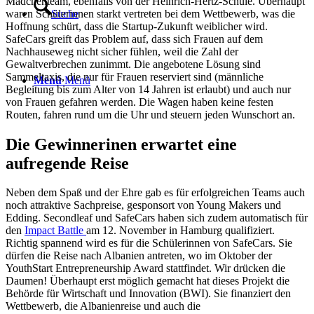
Mädchenteam, ebenfalls von der Heinrich-Hertz-Schule. Überhaupt
waren Schülerinnen starkt vertreten bei dem Wettbewerb, was die
Suche
Hoffnung schürt, dass die Startup-Zukunft weiblicher wird.
SafeCars greift das Problem auf, dass sich Frauen auf dem
Nachhauseweg nicht sicher fühlen, weil die Zahl der
Gewaltverbrechen zunimmt. Die angebotene Lösung sind
Sammeltaxis, die nur für Frauen reserviert sind (männliche
Menü
Menü
Begleitung bis zum Alter von 14 Jahren ist erlaubt) und auch nur
von Frauen gefahren werden. Die Wagen haben keine festen
Routen, fahren rund um die Uhr und steuern jeden Wunschort an.
Die Gewinnerinen erwartet eine
aufregende Reise
Neben dem Spaß und der Ehre gab es für erfolgreichen Teams auch
noch attraktive Sachpreise, gesponsort von Young Makers und
Edding. Secondleaf und SafeCars haben sich zudem automatisch für
den
Impact Battle
am 12. November in Hamburg qualifiziert.
Richtig spannend wird es für die Schülerinnen von SafeCars. Sie
dürfen die Reise nach Albanien antreten, wo im Oktober der
YouthStart Entrepreneurship Award stattfindet. Wir drücken die
Daumen! Überhaupt erst möglich gemacht hat dieses Projekt die
Behörde für Wirtschaft und Innovation (BWI). Sie finanziert den
Wettbewerb, die Albanienreise und auch die