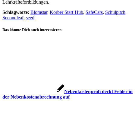
Lehrkräftefortbildungen.
Schlagworte:
Blomstar
,
Körber Start-Hub
,
SafeCars
,
Schulpitch
,
Secondleaf
,
seed
Das könnte Dich auch interessieren
Nebenkostenprofi deckt Fehler in
der Nebenkostenabrechnung auf