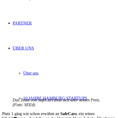
PARTNER
ÜBER UNS
Über uns
10 JAHRE HAMBURG STARTUPS
Das Team von SafeCars freut sich über seinen Preis.
(Foto: SEEd)
Platz 1 ging wie schon erwähnt an
SafeCars
, ein reines