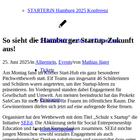
STARTERiN Hamburg 2025 Konferenz
So sieht die Hamburger Startup-Zukunft
STARTERiN Hamburg 2025 Konferenz
aus!
25. Juni 2025
/
in
Allgemein
,
Events
/
von
Mathias Jäger
Tickets
Am Montag fand im Körber Start-Hub ein ganz besonderer
Pitchwettbewerb statt. Elf Teams aus insgesamt 46 Schülerinnen
und Schülern waren angetreten, um ihre Startup-Ideen zu
präsentieren. Im Vordergrund standen dabei Engagement für
Gesellschaft und Umwelt. Am meisten beeindruckt hat das Prokekt
Programm
SafeCars für mehr Sicherheit für Frauen im öffentlichen Raum. Die
Gewinnerinnen dürfen sich jetzt auf eine aufregende Reise freuen.
Organisiert hat den Wettbewerb mit dem Titel „Schule x Startup“ die
Initiative
SEEd
. Die Abkürzung steht für Social Entrepreneurship
Education und fasst den Kerngedanken zusammen. SEEd möchte
Kinderbetreuung
jungen Menschen sowohl soziales Engagement als auch
unternehmerisches Denken nahebringen und veranstaltet dazu unter