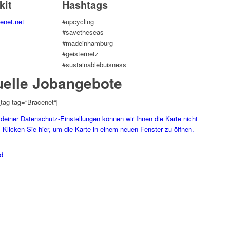
kit
Hashtags
enet.net
#upcycling
#savetheseas
#madeinhamburg
#geisternetz
#sustainablebuisness
uelle Jobangebote
tag tag=“Bracenet“]
deiner Datenschutz-Einstellungen können wir Ihnen die Karte nicht
 Klicken Sie hier, um die Karte in einem neuen Fenster zu öffnen.
d