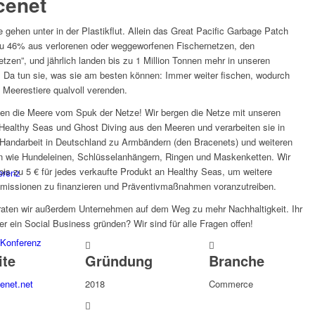
cenet
 gehen unter in der Plastikflut. Allein das Great Pacific Garbage Patch
zu 46% aus verlorenen oder weggeworfenen Fischernetzen, den
etzen”, und jährlich landen bis zu 1 Million Tonnen mehr in unseren
 Da tun sie, was sie am besten können: Immer weiter fischen, wodurch
 Meerestiere qualvoll verenden.
ien die Meere vom Spuk der Netze! Wir bergen die Netze mit unseren
Healthy Seas und Ghost Diving aus den Meeren und verarbeiten sie in
-Handarbeit in Deutschland zu Armbändern (den Bracenets) und weiteren
n wie Hundeleinen, Schlüsselanhängern, Ringen und Maskenketten. Wir
is zu 5 € für jedes verkaufte Produkt an Healthy Seas, um weitere
erenz
missionen zu finanzieren und Präventivmaßnahmen voranzutreiben.
raten wir außerdem Unternehmen auf dem Weg zu mehr Nachhaltigkeit. Ihr
ber ein Social Business gründen? Wir sind für alle Fragen offen!
Konferenz
ite
Gründung
Branche
enet.net
2018
Commerce