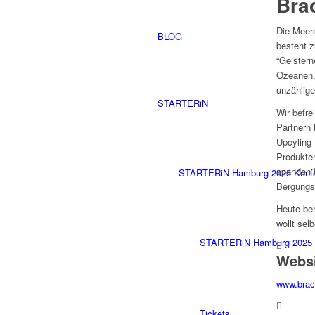
Bra
Die Meere
BLOG
besteht 
“Geistern
Ozeanen.
unzählige
STARTERiN
Wir befre
Partnern 
Upcyling
Produkte
spenden b
STARTERiN Hamburg 2025 Konf
Bergungs
Heute be
wollt sel
STARTERiN Hamburg 2025 
Webs
www.brac
Tickets