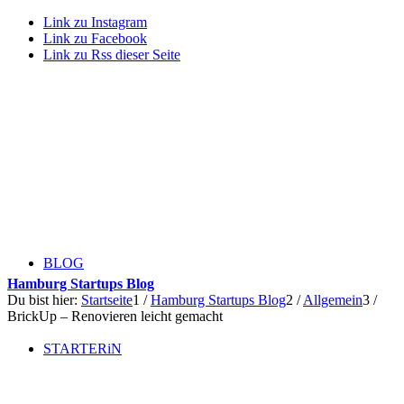
Link zu Instagram
Link zu Facebook
Link zu Rss dieser Seite
BLOG
Hamburg Startups Blog
Du bist hier:
Startseite
1
/
Hamburg Startups Blog
2
/
Allgemein
3
/
BrickUp – Renovieren leicht gemacht
STARTERiN