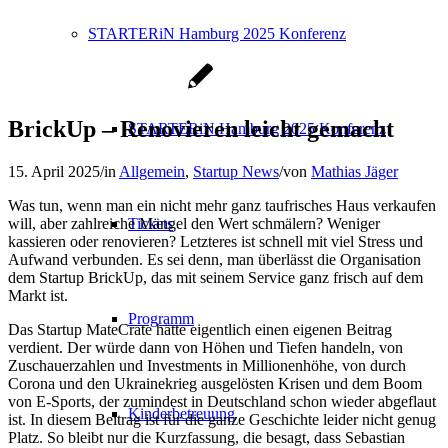
STARTERiN Hamburg 2025 Konferenz
BrickUp – Renovieren leicht gemacht
STARTERiN Hamburg 2025 Konferenz
15. April 2025
/
in
Allgemein
,
Startup News
/
von
Mathias Jäger
Was tun, wenn man ein nicht mehr ganz taufrisches Haus verkaufen
will, aber zahlreiche Mängel den Wert schmälern? Weniger
Tickets
kassieren oder renovieren? Letzteres ist schnell mit viel Stress und
Aufwand verbunden. Es sei denn, man überlässt die Organisation
dem Startup BrickUp, das mit seinem Service ganz frisch auf dem
Markt ist.
Programm
Das Startup MateCrate hätte eigentlich einen eigenen Beitrag
verdient. Der würde dann von Höhen und Tiefen handeln, von
Zuschauerzahlen und Investments in Millionenhöhe, von durch
Corona und den Ukrainekrieg ausgelösten Krisen und dem Boom
von E-Sports, der zumindest in Deutschland schon wieder abgeflaut
Kinderbetreuung
ist. In diesem Beitrag ist für die ganze Geschichte leider nicht genug
Platz. So bleibt nur die Kurzfassung, die besagt, dass Sebastian