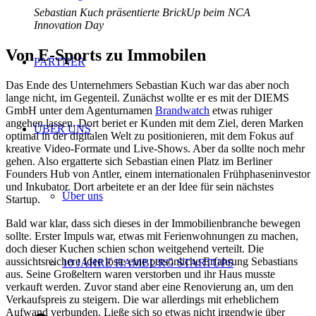
Sebastian Kuch präsentierte BrickUp beim NCA
Innovation Day
Von E-Sports zu Immobilen
PARTNER
Das Ende des Unternehmers Sebastian Kuch war das aber noch
lange nicht, im Gegenteil. Zunächst wollte er es mit der DIEMS
GmbH unter dem Agenturnamen
Brandwatch
etwas ruhiger
angehen lassen. Dort beriet er Kunden mit dem Ziel, deren Marken
ÜBER UNS
optimal in der digitalen Welt zu positionieren, mit dem Fokus auf
kreative Video-Formate und Live-Shows. Aber da sollte noch mehr
gehen. Also ergatterte sich Sebastian einen Platz im Berliner
Founders Hub von Antler, einem internationalen Frühphaseninvestor
und Inkubator. Dort arbeitete er an der Idee für sein nächstes
Über uns
Startup.
Bald war klar, dass sich dieses in der Immobilienbranche bewegen
sollte. Erster Impuls war, etwas mit Ferienwohnungen zu machen,
doch dieser Kuchen schien schon weitgehend verteilt. Die
aussichtsreichere Idee löste eine persönliche Erfahrung Sebastians
10 JAHRE HAMBURG STARTUPS
aus. Seine Großeltern waren verstorben und ihr Haus musste
verkauft werden. Zuvor stand aber eine Renovierung an, um den
Verkaufspreis zu steigern. Die war allerdings mit erheblichem
Aufwand verbunden. Ließe sich so etwas nicht irgendwie über