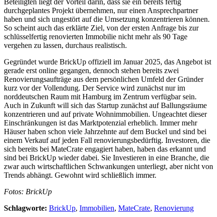
Beteiligten liegt der Vorteil darin, dass sie ein bereits fertig
durchgeplantes Projekt übernehmen, nur einen Ansprechpartner
haben und sich ungestört auf die Umsetzung konzentrieren können.
So scheint auch das erklärte Ziel, von der ersten Anfrage bis zur
schlüsselfertig renovierten Immobilie nicht mehr als 90 Tage
vergehen zu lassen, durchaus realistisch.
Gegründet wurde BrickUp offiziell im Januar 2025, das Angebot ist
gerade erst online gegangen, dennoch stehen bereits zwei
Renovierungsaufträge aus dem persönlichen Umfeld der Gründer
kurz vor der Vollendung. Der Service wird zunächst nur im
norddeutschen Raum mit Hamburg im Zentrum verfügbar sein.
Auch in Zukunft will sich das Startup zunächst auf Ballungsräume
konzentrieren und auf private Wohnimmobilien. Ungeachtet dieser
Einschränkungen ist das Marktpotenzial erheblich. Immer mehr
Häuser haben schon viele Jahrzehnte auf dem Buckel und sind bei
einem Verkauf auf jeden Fall renovierungsbedürftig. Investoren, die
sich bereits bei MateCrate engagiert haben, haben das erkannt und
sind bei BrickUp wieder dabei. Sie Investieren in eine Branche, die
zwar auch wirtschaftlichen Schwankungen unterliegt, aber nicht von
Trends abhängt. Gewohnt wird schließlich immer.
Fotos: BrickUp
Schlagworte:
BrickUp
,
Immobilien
,
MateCrate
,
Renovierung