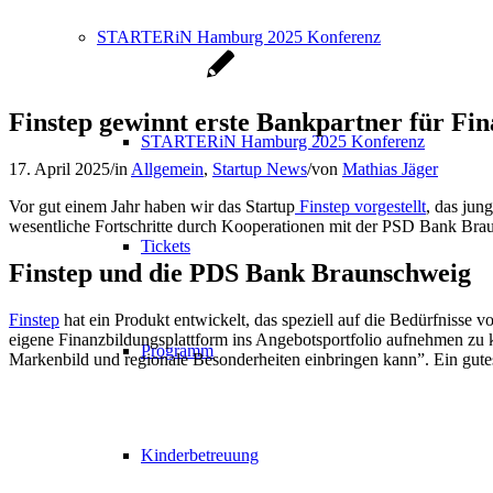
STARTERiN Hamburg 2025 Konferenz
Finstep gewinnt erste Bankpartner für Fi
STARTERiN Hamburg 2025 Konferenz
17. April 2025
/
in
Allgemein
,
Startup News
/
von
Mathias Jäger
Vor gut einem Jahr haben wir das Startup
Finstep vorgestellt
, das jun
wesentliche Fortschritte durch Kooperationen mit der PSD Bank Br
Tickets
Finstep und die PDS Bank Braunschweig
Finstep
hat ein Produkt entwickelt, das speziell auf die Bedürfnisse
eigene Finanzbildungsplattform ins Angebotsportfolio aufnehmen zu kö
Programm
Markenbild und regionale Besonderheiten einbringen kann”. Ein gut
Kinderbetreuung