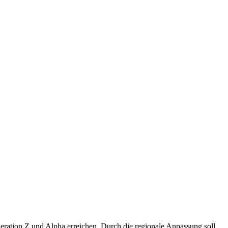
neration Z und Alpha erreichen. Durch die regionale Anpassung soll