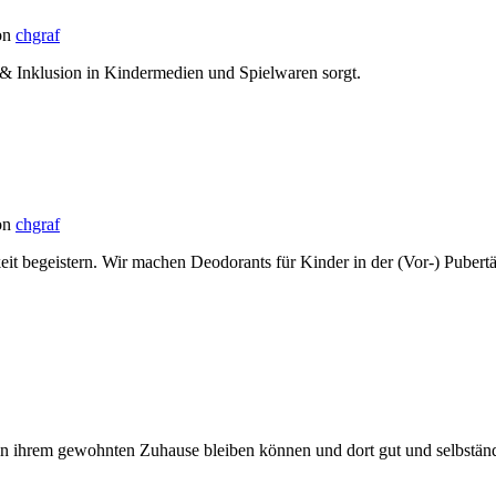
on
chgraf
lt & Inklusion in Kindermedien und Spielwaren sorgt.
on
chgraf
it begeistern. Wir machen Deodorants für Kinder in der (Vor-) Pubertä
 in ihrem gewohnten Zuhause bleiben können und dort gut und selbstä