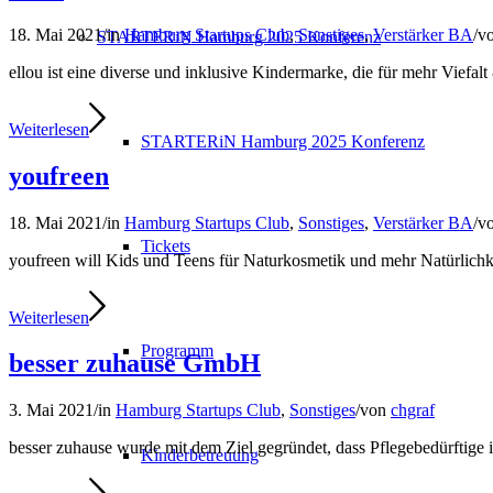
18. Mai 2021
/
in
Hamburg Startups Club
,
Sonstiges
,
Verstärker BA
/
v
STARTERiN Hamburg 2025 Konferenz
ellou ist eine diverse und inklusive Kindermarke, die für mehr Viefa
Weiterlesen
STARTERiN Hamburg 2025 Konferenz
youfreen
18. Mai 2021
/
in
Hamburg Startups Club
,
Sonstiges
,
Verstärker BA
/
v
Tickets
youfreen will Kids und Teens für Naturkosmetik und mehr Natürlichke
Weiterlesen
Programm
besser zuhause GmbH
3. Mai 2021
/
in
Hamburg Startups Club
,
Sonstiges
/
von
chgraf
besser zuhause wurde mit dem Ziel gegründet, dass Pflegebedürftige
Kinderbetreuung