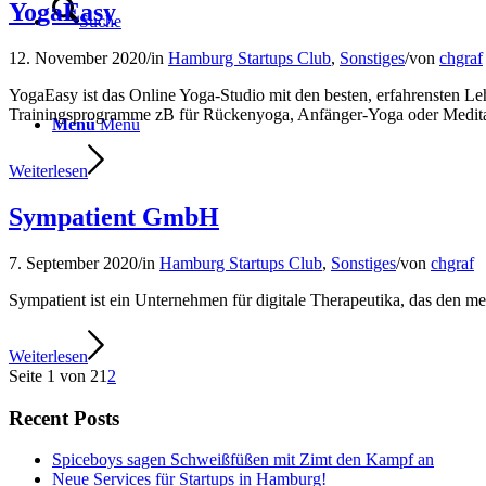
YogaEasy
Suche
12. November 2020
/
in
Hamburg Startups Club
,
Sonstiges
/
von
chgraf
YogaEasy ist das Online Yoga-Studio mit den besten, erfahrensten L
Trainingsprogramme zB für Rückenyoga, Anfänger-Yoga oder Meditati
Menü
Menü
Weiterlesen
Sympatient GmbH
7. September 2020
/
in
Hamburg Startups Club
,
Sonstiges
/
von
chgraf
Sympatient ist ein Unternehmen für digitale Therapeutika, das den m
Weiterlesen
Seite 1 von 2
1
2
Recent Posts
Spiceboys sagen Schweißfüßen mit Zimt den Kampf an
Neue Services für Startups in Hamburg!