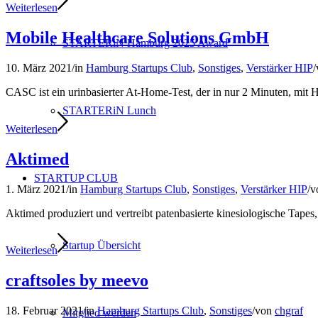
Weiterlesen
Mobile Healthcare Solutions GmbH
STARTERiN Hamburg 2025 Award
10. März 2021
/
in
Hamburg Startups Club
,
Sonstiges
,
Verstärker HIP
/
CASC ist ein urinbasierter At-Home-Test, der in nur 2 Minuten, mit 
STARTERiN Lunch
Weiterlesen
Aktimed
STARTUP CLUB
1. März 2021
/
in
Hamburg Startups Club
,
Sonstiges
,
Verstärker HIP
/
v
Aktimed produziert und vertreibt patenbasierte kinesiologische Tapes, 
Startup Übersicht
Weiterlesen
craftsoles by meevo
18. Februar 2021
/
in
Hamburg Startups Club
,
Sonstiges
/
von
chgraf
Mitglied werden