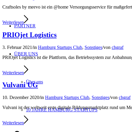
Craftsoles by meevo ist ein @home Versorgungsservice für maßgefert
Weiterlesen
PARTNER
PRIOjet Logistics
3. Februar 2021
/
in
Hamburg Startups Club
,
Sonstiges
/
von
chgraf
ÜBER UNS
PRIOjet Logistics ist die Plattform, das Betriebssystem zur Anbahnu
Weiterlesen
Über uns
Vulvani UG
10. Dezember 2020
/
in
Hamburg Startups Club
,
Sonstiges
/
von
chgraf
Vulvani ist der weltweit erste digitale Bildungsmarktplatz rund um Me
10 JAHRE HAMBURG STARTUPS
Weiterlesen