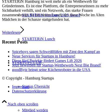
STARTERiN Hamburg ist weit mehr als ein Wettbewerb für
Gründerinnen. Es ist eine Plattform, die Entrepreneurinnen zu mehr
Sichtbarkeit verhilft, und ein Netzwerk, das starke Frauen
zusammenbringt. So bei einem Lunch, der diese Woche im Alten
STARTERiN Hamburg 2025 Award
Mädchen in der Schanze stattgefunden hat.
Weiterlesen
STARTERiN Lunch
Recent Posts
Spiceboys sagen Schweißfüßen mit Zimt den Kampf an
Neue Services für Startups in Hamburg!
Diese fünf Projekte fördert Games Lift 2026
STARTUP CLUB
Jetzt bewerben für Startup-Wettbewerb Next Big Brand!
goodBytz bringt seine Küchenroboter in die USA
© Copyright - Hamburg Startups
Startup Übersicht
Impressum
Datenschutzerklärung
Nach oben scrollen
Mitglied werden