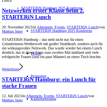
Lunch
STARTERiN Hamburg 2025 Konferenz
Netzwerken erster Klasse beim 2.
STARTERiN Lunch
29. November 2023
/
in
Allgemein
,
Events
,
STARTERiN Lunch
/
von
STARTERiN Hamburg 2025 Konferenz
Mathias Jäger
STARTERiN Hamburg – das steht nicht nur für einen
Gründerinnen-Wettbewerb mit großer Strahlkraft, sondern auch für
ein wirkungsvolles Netzwerk. Das wurde wieder bei einem Lunch
deutlich, das in dieser Form zum zweiten Mal stattfand und viele
Tickets
erfolgreiche Frauen (und ein paar Männer) an einen Tisch brachte.
Weiterlesen
Programm
STARTERiN Hamburg: ein Lunch für
starke Frauen
12. Juli 2023
/
in
Allgemein
,
Events
,
STARTERiN Lunch
/
von
Kinderbetreuung
Mathias Jäger