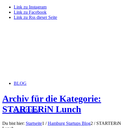
Link zu Instagram
Link zu Facebook
Link zu Rss dieser Seite
BLOG
Archiv für die Kategorie:
STARTERiN Lunch
STARTERiN
Du bist hier:
Startseite
1
/
Hamburg Startups Blog
2
/
STARTERiN