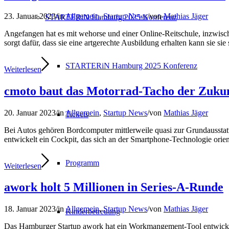
23. Januar 2023
/
in
Allgemein
,
Startup News
/
von
Mathias Jäger
STARTERiN Hamburg 2025 Konferenz
Angefangen hat es mit wehorse und einer Online-Reitschule, inzwisc
sorgt dafür, dass sie eine artgerechte Ausbildung erhalten kann sie si
STARTERiN Hamburg 2025 Konferenz
Weiterlesen
cmoto baut das Motorrad-Tacho der Zuku
20. Januar 2023
/
in
Allgemein
,
Startup News
/
von
Mathias Jäger
Tickets
Bei Autos gehören Bordcomputer mittlerweile quasi zur Grundaussta
entwickelt ein Cockpit, das sich an der Smartphone-Technologie orient
Programm
Weiterlesen
awork holt 5 Millionen in Series-A-Runde
18. Januar 2023
/
in
Allgemein
,
Startup News
/
von
Mathias Jäger
Kinderbetreuung
Das Hamburger Startup awork hat ein Workmangement-Tool entwickelt,