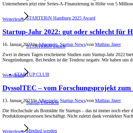
Unternehmen jetzt eine Series-A-Finanzierung in Höhe von 5 Million
STARTERiN Hamburg 2025 Award
Weiterlesen
Startup-Jahr 2022: gut oder schlecht für
16. Januar 2023
/
in
Allgemein
,
Startup News
/
von
Mathias Jäger
STARTERiN Lunch
Zwei in diesen Tagen erscheinene Studien zum Startup-Jahr 2022 biete
Neugründungen. Bei beiden ist die Tendenz negativ. Wir haben uns d
STARTUP CLUB
Weiterlesen
DyssolTEC – vom Forschungsprojekt zum 
13. Januar 2023
/
in
Allgemein
,
Startup News
/
von
Mathias Jäger
Startup Übersicht
Die Hochschule als Brutstätte für Startups – das ist immer noch eher
Produktionsprozessen beschäftigt. Nicht zuletzt dank verstärkter Na
Mitglied werden
Weiterlesen