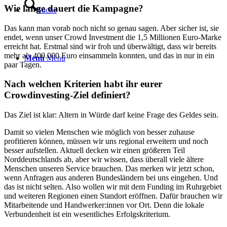
Wie lange dauert die Kampagne?
Suche
Das kann man vorab noch nicht so genau sagen. Aber sicher ist, sie
endet, wenn unser Crowd Investment die 1,5 Millionen Euro-Marke
erreicht hat. Erstmal sind wir froh und überwältigt, dass wir bereits
mehr als 400.000 Euro einsammeln konnten, und das in nur in ein
Menü
Menü
paar Tagen.
Nach welchen Kriterien habt ihr eurer
Crowdinvesting-Ziel definiert?
Das Ziel ist klar: Altern in Würde darf keine Frage des Geldes sein.
Damit so vielen Menschen wie möglich von besser zuhause
profitieren können, müssen wir uns regional erweitern und noch
besser aufstellen. Aktuell decken wir einen größeren Teil
Norddeutschlands ab, aber wir wissen, dass überall viele ältere
Menschen unseren Service brauchen. Das merken wir jetzt schon,
wenn Anfragen aus anderen Bundesländern bei uns eingehen. Und
das ist nicht selten. Also wollen wir mit dem Funding im Ruhrgebiet
und weiteren Regionen einen Standort eröffnen. Dafür brauchen wir
Mitarbeitende und Handwerker:innen vor Ort. Denn die lokale
Verbundenheit ist ein wesentliches Erfolgskriterium.