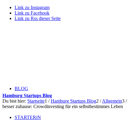
Link zu Instagram
Link zu Facebook
Link zu Rss dieser Seite
BLOG
Hamburg Startups Blog
Du bist hier:
Startseite
1
/
Hamburg Startups Blog
2
/
Allgemein
3
/
besser zuhause: Crowdinvesting für ein selbstbestimmes Leben
STARTERiN