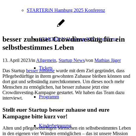
STARTERiN Hamburg 2025 Konferenz
besser zuhause: Crowdinvesting für ein
STARTERiN Hamburg 2025 Konferenz
selbstbestimmes Leben
13. April 2023
/
in
Allgemein
,
Startup News
/
von
Mathias Jäger
Tickets
Das Startup
besser zuhause
wurde mit dem Ziel gegründet, dass
Pflegebedürftige in ihrem gewohnten Zuhause bleiben können und
dort gut und selbständig zurechtkommen. Um dieses noch mehr
Menschen zu ermöglichen, hat besser zuhause jetzt eine
Crowdinvesting-Kampagne gestartet. Wir haben das Team dazu
Programm
interviewt.
Stellt euer Startup besser zuhause und eure
Kampagne bitte kurz vor!
Kinderbetreuung
Alten und pflegebedürftigen Menschen ein selbstbestimmtes Leben
in den eigenen vier Wänden ermöglichen – das ist unsere Mission