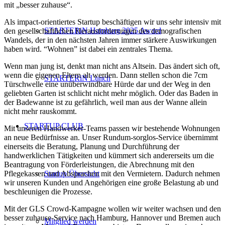
mit „besser zuhause“.
Als impact-orientiertes Startup beschäftigen wir uns sehr intensiv mit
STARTERiN Hamburg 2025 Award
den gesellschaftlichen Herausforderungen des demografischen
Wandels, der in den nächsten Jahren immer stärkere Auswirkungen
haben wird. “Wohnen” ist dabei ein zentrales Thema.
Wenn man jung ist, denkt man nicht ans Altsein. Das ändert sich oft,
wenn die eigenen Eltern alt werden. Dann stellen schon die 7cm
STARTERiN Lunch
Türschwelle eine unüberwindbare Hürde dar und der Weg in den
geliebten Garten ist schlicht nicht mehr möglich. Oder das Baden in
der Badewanne ist zu gefährlich, weil man aus der Wanne allein
nicht mehr rauskommt.
STARTUP CLUB
Mit unseren Handwerker-Teams passen wir bestehende Wohnungen
an neue Bedürfnisse an. Unser Rundum-sorglos-Service übernimmt
einerseits die Beratung, Planung und Durchführung der
handwerklichen Tätigkeiten und kümmert sich andererseits um die
Beantragung von Förderleistungen, die Abrechnung mit den
Startup Übersicht
Pflegekassen und Absprachen mit den Vermietern. Dadurch nehmen
wir unseren Kunden und Angehörigen eine große Belastung ab und
beschleunigen die Prozesse.
Mit der GLS Crowd-Kampagne wollen wir weiter wachsen und den
besser zuhause-Service nach Hamburg, Hannover und Bremen auch
Mitglied werden