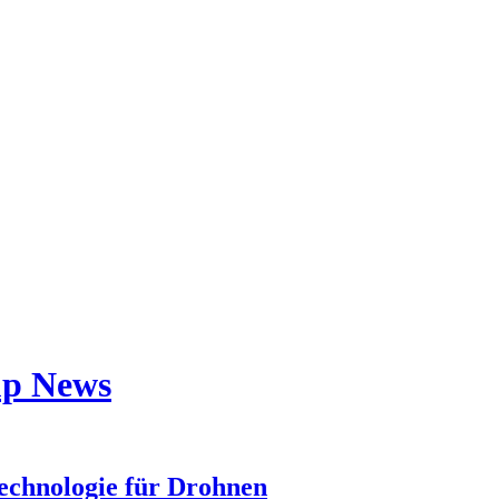
tup News
echnologie für Drohnen