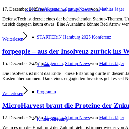
17. Dezember 2025
/
in
Allgemein
,
Startup News
/
von
Mathias Jäger
STARTERiN Hamburg 2025 Konferenz
DefenseTech ist derzeit eines der beherrschenden Startup-Themen.
tut sich dagegen kaum etwas. Eine Ausnahme könnte Red Arrow werden
STARTERiN Hamburg 2025 Konferenz
Weiterlesen
forpeople – aus der Insolvenz zurück ins 
15. Dezember 2025
/
in
Allgemein
,
Startup News
/
von
Mathias Jäger
Tickets
Die Insolvenz ist nicht das Ende – diese Erfahrung durfte in diesem 
Kosten übernommen. Dank eines engagierten Investors geht es seit No
Programm
Weiterlesen
MicroHarvest braut die Proteine der Zuku
12. Dezember 2025
/
in
Allgemein
,
Startup News
/
von
Mathias Jäger
Kinderbetreuung
Wenn es um die Ernährung der Zukunft geht, ist immer wieder von Alte