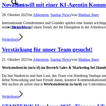
Novathes will mit einer KI-Agentin Kommu
Suche
28. Oktober 2025
/
in
Allgemein
,
Startup News
/
von
Mathias Jäger
Internationale Gründerinnen und Gründer spielen eine immer wichtig
Menü
Menü
setzen sie zudem auf einen Trend, der für Disruption in der Arbeitswe
Weiterlesen
Verstärkung für unser Team gesucht!
21. Oktober 2025
/
in
Allgemein
,
Startup News
/
von
Mathias Jäger
Werkstudent:in (m/w/d) im Bereich Sales & Marketing bei Ham
Du bist Student:in und hast Lust, das Team von Hamburg Startups 
liebst Networking und hast Freude daran, kreative Kommunikationsi
Wir suchen ab sofort eine:n
Werkstudent:in (w/m/d)
zur Unterstütz
Weiterlesen