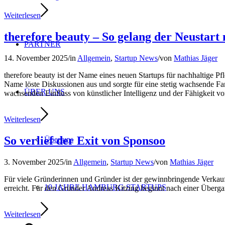
Weiterlesen
therefore beauty – So gelang der Neustar
PARTNER
14. November 2025
/
in
Allgemein
,
Startup News
/
von
Mathias Jäger
therefore beauty ist der Name eines neuen Startups für nachhaltige Pfl
Name löste Diskussionen aus und sorgte für eine stetig wachsende F
ÜBER UNS
wachsenden Einfluss von künstlicher Intelligenz und der Fähigkeit vo
Weiterlesen
So verlief der Exit von Sponsoo
Über uns
3. November 2025
/
in
Allgemein
,
Startup News
/
von
Mathias Jäger
Für viele Gründerinnen und Gründer ist der gewinnbringende Verkau
10 JAHRE HAMBURG STARTUPS
erreicht. Für den Gründer Andreas Kitzing beginnt nach einer Übergan
Weiterlesen