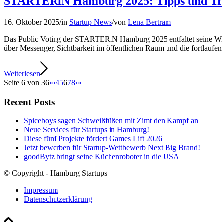
STARTERiN Hamburg 2025: Tipps und Tric
16. Oktober 2025
/
in
Startup News
/
von
Lena Bertram
Das Public Voting der STARTERiN Hamburg 2025 entfaltet seine Wir
über Messenger, Sichtbarkeit im öffentlichen Raum und die fortlaufe
Weiterlesen
Seite 6 von 36
«
‹
4
5
6
7
8
›
»
Recent Posts
Spiceboys sagen Schweißfüßen mit Zimt den Kampf an
Neue Services für Startups in Hamburg!
Diese fünf Projekte fördert Games Lift 2026
Jetzt bewerben für Startup-Wettbewerb Next Big Brand!
goodBytz bringt seine Küchenroboter in die USA
© Copyright - Hamburg Startups
Impressum
Datenschutzerklärung