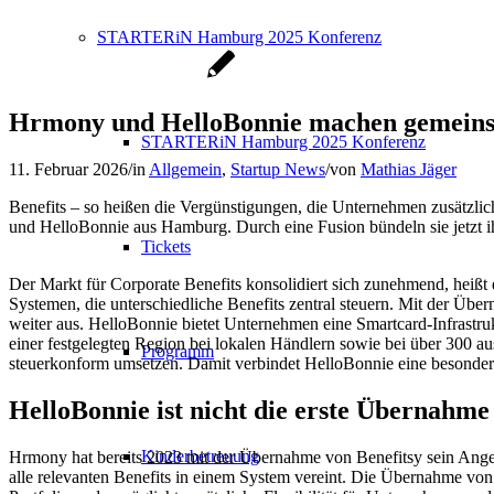
STARTERiN Hamburg 2025 Konferenz
Hrmony und HelloBonnie machen gemein
STARTERiN Hamburg 2025 Konferenz
11. Februar 2026
/
in
Allgemein
,
Startup News
/
von
Mathias Jäger
Benefits – so heißen die Vergünstigungen, die Unternehmen zusätzlich
und HelloBonnie aus Hamburg. Durch eine Fusion bündeln sie jetzt 
Tickets
Der Markt für Corporate Benefits konsolidiert sich zunehmend, heißt
Systemen, die unterschiedliche Benefits zentral steuern. Mit der Üb
weiter aus. HelloBonnie bietet Unternehmen eine Smartcard-Infrastruk
einer festgelegten Region bei lokalen Händlern sowie bei über 300
Programm
steuerkonform umsetzen. Damit verbindet HelloBonnie eine besonder
HelloBonnie ist nicht die erste Übernahm
Kinderbetreuung
Hrmony hat bereits 2023 mit der Übernahme von Benefitsy sein Angebo
alle relevanten Benefits in einem System vereint. Die Übernahme vo