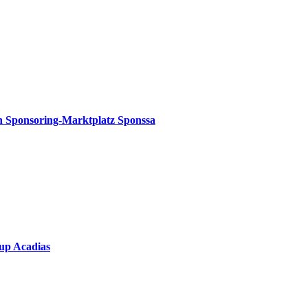
n Sponsoring-Marktplatz Sponssa
up Acadias