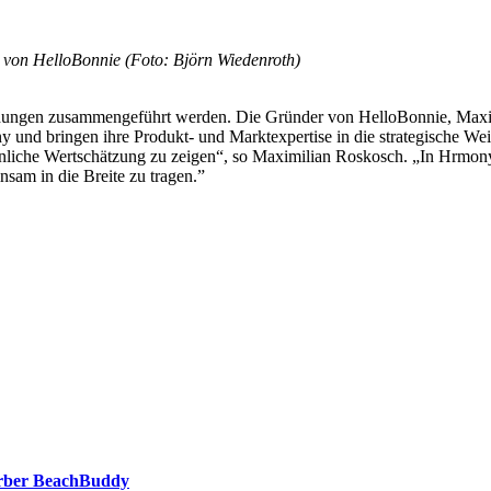
von HelloBonnie (Foto: Björn Wiedenroth)
endungen zusammengeführt werden. Die Gründer von HelloBonnie, Maxim
 und bringen ihre Produkt- und Marktexpertise in die strategische We
liche Wertschätzung zu zeigen“, so Maximilian Roskosch. „In Hrmony h
nsam in die Breite zu tragen.”
erber BeachBuddy