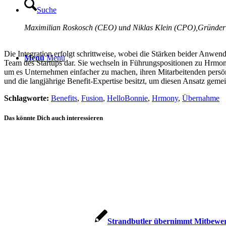
Suche
Maximilian Roskosch (CEO) und Niklas Klein (CPO),Gründer 
Die Integration erfolgt schrittweise, wobei die Stärken beider Anw
Menü
Menü
Team des Startups dar. Sie wechseln in Führungspositionen zu Hrmony
um es Unternehmen einfacher zu machen, ihren Mitarbeitenden persön
und die langjährige Benefit-Expertise besitzt, um diesen Ansatz gemei
Schlagworte:
Benefits
,
Fusion
,
HelloBonnie
,
Hrmony
,
Übernahme
Das könnte Dich auch interessieren
Strandbutler übernimmt Mitbew