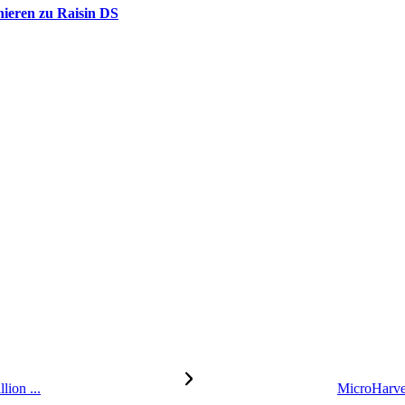
nieren zu Raisin DS
lion ...
MicroHarves