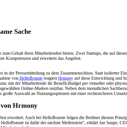
same Sache
 zum Gehalt ihren Mitarbeitenden bieten. Zwei Startups, die auf diesem
ihre Kompetenzen und erweitern das Angebot.
 es in der Pressemitteilung zu dem Zusammenschluss. Statt isolierter E
ernahme von
HelloBonnie
reagiert
Hrmony
auf diese Entwicklung und bau
tur, mit der Mitarbeitende ihr Benefit-Budget per virtueller oder phys
 ausgewählten Online-Marken nutzbar. Neben dem monatlichen Sachbezu
s große Auswahl an Nutzungsoptionen mit einer rechtssicheren Umsetz
e von Hrmony
t erweitert. Auch bei HelloBonnie folgen die Berliner diesem Prinzip
n HelloBonnie ist dafür der nächste Meilenstein“, erklärt Jan Saupe,