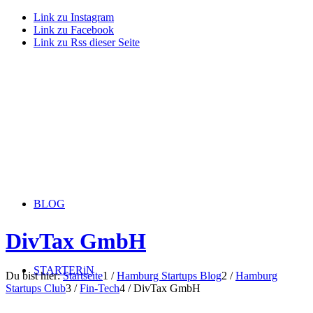
Link zu Instagram
Link zu Facebook
Link zu Rss dieser Seite
BLOG
DivTax GmbH
STARTERiN
Du bist hier:
Startseite
1
/
Hamburg Startups Blog
2
/
Hamburg
Startups Club
3
/
Fin-Tech
4
/
DivTax GmbH