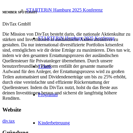
STARTERiN Hamburg 2025 Konferenz
MEMBER SPOTLIGHT
DivTax GmbH
Die Mission von DivTax besteht darin, die nationale Aktienkultur zu
STARTERiN Hamburg 2025 Konferenz
stärken und Investitionen in ausländische Aktien attraktiver zu
gestalten. Da nur international diversifizierte Portfolios krisenfest
sind, ermöglichen wir dir deine Erträge zu maximieren. Dies tun wir,
indem wir den gesamten Erstattungsprozess der ausländischen
Quellensteuer für Privatanleger übernehmen. Durch unsere
benutzerfreundliche Plattform entfällt der gesamte manuelle
Tickets
Aufwand für den Anleger, der Erstattungsprozess wird zu großen
Teilen automatisiert und Dividendenerträge um bis zu 25% erhöht,
durch eine vereinfachte und effiziente Rückerstattung der
Quellensteuer. Indem du DivTax nutzt, holst du das Beste aus
deinen Investitionen heraus und sicherst dir langfristig höhere
Programm
Renditen.
Website
div.tax
Kinderbetreuung
Gründung