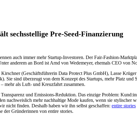
ält sechsstellige Pre-Seed-Finanzierung
rkennen auch immer mehr Startup-Investoren. Der Fair-Fashion-Marktplat
. Unter anderem an Bord ist Arnd von Wedemeyer, ehemals CEO von Not
riam Kirschner (Geschäftsführerin Data Protect Plus GmbH), Lasse Kr
Sie sind überzeugt von dem Konzept des Startups, mehr Platz und Sic
 – mehr als Luft- und Kreuzfahrt zusammen.
f Transparenz und Emissions-Reduktion. Das einzige Problem: Kund:in
den nachweislich mehr nachhaltige Mode kaufen, wenn sie stylischer 
r nicht finden. Deshalb haben wir ihn selbst geschaffen:
entire stories
ne der Gründerinnen von entire stories.