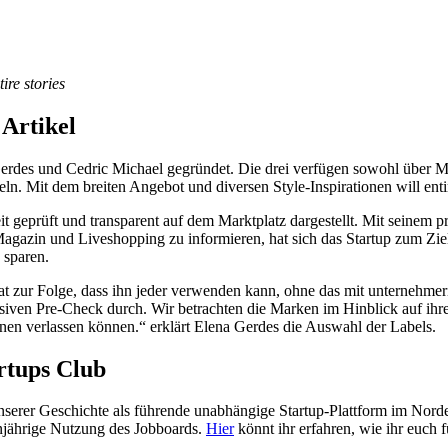
re stories
 Artikel
rdes und Cedric Michael gegründet. Die drei verfügen sowohl über Mar
eln. Mit dem breiten Angebot und diversen Style-Inspirationen will entir
t geprüft und transparent auf dem Marktplatz dargestellt. Mit seinem p
 Magazin und Liveshopping zu informieren, hat sich das Startup zum Zi
u sparen.
 hat zur Folge, dass ihn jeder verwenden kann, ohne das mit unternehm
ensiven Pre-Check durch. Wir betrachten die Marken im Hinblick auf ih
nnen verlassen können.“ erklärt Elena Gerdes die Auswahl der Labels.
artups Club
nserer Geschichte als führende unabhängige Startup-Plattform im Norde
injährige Nutzung des Jobboards.
Hier
könnt ihr erfahren, wie ihr euch 