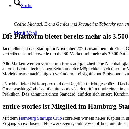
Suche
Cedric Michael, Elena Gerdes und Jacqueline Taborsky von enti
Menü
Menü
Die Plattform bietet bereits mehr als 3.500
Jacqueline hat das Startup im November 2020 zusammen mit Elena Ge
vertreiben sie mittlerweile um die 60 Marken mit mehr als 3.500 Artik
Alle Marken werden von entire stories auf ganzheitliche Nachhaltigkei
automatisierten technischen Setup und der Möglichkeit sich über ihr
Modeindustrie nachhaltig zu verändern und signifikant Emissionen z
„Nachhaltigkeit ist komplex und der Begriff ist nicht geschützt. Das
Greenwashing-Labels auf entire stories landen, führen wir einen int
Praktiken. Das garantiert einen Standard, auf den sich unsere Kund:i
entire stories ist Mitglied im Hamburg St
Mit dem
Hamburg Startups Club
schreiben wir ein neues Kapitel in u
Zugang zu exklusiven Netzwerkevents, online wie offline, und die e