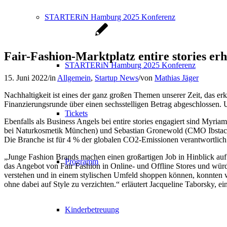
STARTERiN Hamburg 2025 Konferenz
Fair-Fashion-Marktplatz entire stories erh
STARTERiN Hamburg 2025 Konferenz
15. Juni 2022
/
in
Allgemein
,
Startup News
/
von
Mathias Jäger
Nachhaltigkeit ist eines der ganz großen Themen unserer Zeit, das e
Finanzierungsrunde über einen sechsstelligen Betrag abgeschlossen
Tickets
Ebenfalls als Business Angels bei entire stories engagiert sind My
bei Naturkosmetik München) und Sebastian Gronewold (CMO Ibstack). 
Die Branche ist für 4 % der globalen CO2-Emissionen verantwortlich
„Junge Fashion Brands machen einen großartigen Job in Hinblick au
Programm
das Angebot von Fair Fashion in Online- und Offline Stores und wür
verstehen und in einem stylischen Umfeld shoppen können, konnten wi
ohne dabei auf Style zu verzichten.“ erläutert Jacqueline Taborsky, ei
Kinderbetreuung