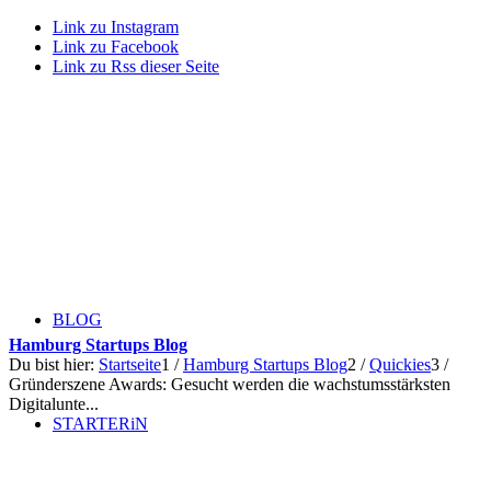
Link zu Instagram
Link zu Facebook
Link zu Rss dieser Seite
BLOG
Hamburg Startups Blog
Du bist hier:
Startseite
1
/
Hamburg Startups Blog
2
/
Quickies
3
/
Gründerszene Awards: Gesucht werden die wachstumsstärksten
Digitalunte...
STARTERiN