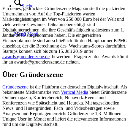
Suche
Ein neues, gedrucktes Gründerszene Magazin stellt die platzierten
Unternehmen vor. Auf die Top-Platzierten warten
Marketingleistungen im Wert von 250.000 Euro bei der Welt ​und
viele weitere Gewinne. Teilnahmeberechtigt sind
Digitalunternehmen, die ihre Geschäftstätigkeit spätestens zum 1.
Menü
Menü
Januar 2016 aufgenommen haben. Die eingereichten
Finanzdokumente sind ausschließlich für den Hauptpartner KPMG
einsehbar, der die Berechnung des Wachstums-Scores durchführt.
Startups können sich bis zum 15. Juli 2019 unter ​
awards.gruenderszene.de
bewerben. Fragen zu den Awards könnt
ihr an ​awards@gruenderszene.de richten.
Über Gründerszene
Gründerszene
ist die Plattform der deutschen Digitalwirtschaft. Als
bekannteste Medienmarke von
Vertical Media
bietet Gründerszene
Onlinemagazin, Karrierebereich, Netzwerk-Events und
Konferenzen wie Spätschicht und Heureka. Mit tagesaktuellen
News und Hintergründen, Fach- und Videobeiträgen sowie
Analysen und Reportagen erreicht Gründerszene 1,3 Millionen
Unique User im Monat und liefert die relevantesten Informationen
rund um die Digitalwirtschaft.