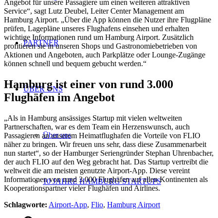
Angebot für unsere Passagiere um einen weiteren attraktiven
Service“, sagt Lutz Deubel, Leiter Center Management am
Hamburg Airport. „Über die App können die Nutzer ihre Flugpläne
prüfen, Lagepläne unseres Flughafens einsehen und erhalten
wichtige Informationen rund um Hamburg Airport. Zusätzlich
PARTNER
profitieren sie in unseren Shops und Gastronomiebetrieben von
Aktionen und Angeboten, auch Parkplätze oder Lounge-Zugänge
können schnell und bequem gebucht werden.“
Hamburg ist einer von rund 3.000
ÜBER UNS
Flughäfen im Angebot
„Als in Hamburg ansässiges Startup mit vielen weltweiten
Partnerschaften, war es dem Team ein Herzenswunsch, auch
Über uns
Passagieren an unserem Heimatflughafen die Vorteile von FLIO
näher zu bringen. Wir freuen uns sehr, dass diese Zusammenarbeit
nun startet“, so der Hamburger Seriengründer Stephan Uhrenbacher,
der auch FLIO auf den Weg gebracht hat. Das Startup vertreibt die
weltweit die am meisten genutzte Airport-App. Diese vereint
Informationen von rund 3.000 Flughäfen auf allen Kontinenten als
10 JAHRE HAMBURG STARTUPS
Kooperationspartner vieler Flughäfen und Airlines.
Schlagworte:
Airport-App
,
Flio
,
Hamburg Airport