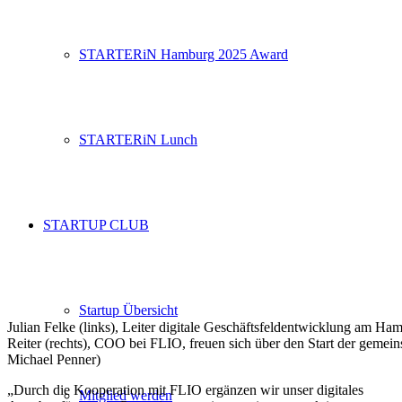
STARTERiN Hamburg 2025 Award
STARTERiN Lunch
STARTUP CLUB
Startup Übersicht
Julian Felke (links), Leiter digitale Geschäftsfeldentwicklung am H
Reiter (rechts), COO bei FLIO, freuen sich über den Start der gemei
Michael Penner)
„Durch die Kooperation mit FLIO ergänzen wir unser digitales
Mitglied werden