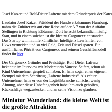
Josef Katzer und Rolf-Dieter Lafrenz mit dem Gründerpreis der Kate
Laudator Josef Katzer, Präsident der Handwerkskammer Hamburg,
nahm die Zuhörer mit auf eine Reise auf der A 7 von der Auffahrt
Stellingen in Richtung Elbtunnel. Dort herrscht bekanntlich häufig
Stau, und in einem solchen ist die Idee zu Cargonexx entstanden.
Das Startup will mithilfe künstlicher Intelligenz Leerfahrten von
Lkws vermeiden und so viel Geld, Zeit und Diesel sparen. Ein
ausführliches Pörträt von Cargonexx und seinem Geschäftsmodell
findet ihr
hier
.
Der Cargonexx-Gründer und Preisträger Rolf-Dieter Lafrenz
bekannte im Interview mit Moderatorin Vanessa Seifert, schon als
Kind Unternehmer gespielt zu haben. Er hatte sogar einen eigenen
Stempel mit dem Schriftzug „Lafrenz Industries“. Als echter
Unternehmer hatte er von der Logistikbranche zunächst wenig
Ahnung, aber diese Unbefangenheit habe ihm auch geholfen,
Rückschläge wegzustecken und an seine Vision zu glauben.
Miniatur Wunderland: die kleine Welt ist
die größte Attraktion