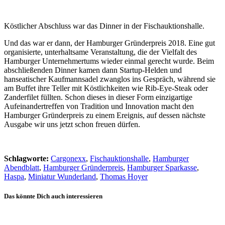
Köstlicher Abschluss war das Dinner in der Fischauktionshalle.
Und das war er dann, der Hamburger Gründerpreis 2018. Eine gut
organisierte, unterhaltsame Veranstaltung, die der Vielfalt des
Hamburger Unternehmertums wieder einmal gerecht wurde. Beim
abschließenden Dinner kamen dann Startup-Helden und
hanseatischer Kaufmannsadel zwanglos ins Gespräch, während sie
am Buffet ihre Teller mit Köstlichkeiten wie Rib-Eye-Steak oder
Zanderfilet füllten. Schon dieses in dieser Form einzigartige
Aufeinandertreffen von Tradition und Innovation macht den
Hamburger Gründerpreis zu einem Ereignis, auf dessen nächste
Ausgabe wir uns jetzt schon freuen dürfen.
Schlagworte:
Cargonexx
,
Fischauktionshalle
,
Hamburger
Abendblatt
,
Hamburger Gründerpreis
,
Hamburger Sparkasse
,
Haspa
,
Miniatur Wunderland
,
Thomas Hoyer
Das könnte Dich auch interessieren