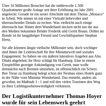
Über 16 Millionen Besucher hat die mittlerweile 1.500
Quadratmeter große Anlage seit ihrer Eröffnung im Jahr 2001
angelockt. Gerade ist ein neuer Abschnitt mit dem Thema „Monaco“
in Arbeit. Wie immer ist mit einer Vielzahl liebevoller und
überraschender Details zu rechen. Was vielleicht auch einige
überrascht hat: Hinter dem Wunderland stecken nicht nur die aus
den Medien bekannten Brüder Frederik und Gerrit Braun. Dritter im
Bunde ist ihr langjähriger Freund und Geschäftspartner Stephan
Hertz.
Sie alle könnten längst vielfache Millionäre sein, doch wichtiger
sind ihnen die Leidenschaft für ihre Miniaturwelt und soziales
Engagement. So haben sie ein äußerst lukratives Angebot aus Abu
Dhabi abgelehnt; ihr Herz schlägt für Hamburg. Eine in einem
Einspielfilm gezeigte Ankündigung von Gerrit, man wolle
demnächst nach Bremen umziehen, ist offensichtlich ein Scherz.
Ihre Treue zu Hamburg belegt schon der Neubau eines Hotels ganz
in der Nähe vom Miniatur Wunderland. Das entsteht, anders als
gewohnt, im Maßstab 1 : 1 und soll den vielen Touristen den Weg
zu ihrer Lieblingssehenswürdigkeit verkürzen.
Der Logistikunternehmer Thomas Hoyer
wurde für sein Lebenswerk geehrt