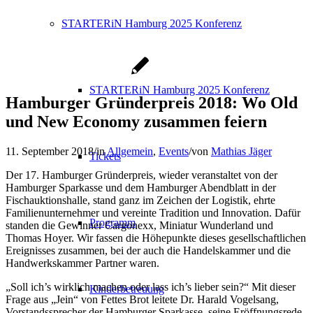
STARTERiN Hamburg 2025 Konferenz
STARTERiN Hamburg 2025 Konferenz
Hamburger Gründerpreis 2018: Wo Old
und New Economy zusammen feiern
11. September 2018
/
in
Allgemein
,
Events
/
von
Mathias Jäger
Tickets
Der 17. Hamburger Gründerpreis, wieder veranstaltet von der
Hamburger Sparkasse und dem Hamburger Abendblatt in der
Fischauktionshalle, stand ganz im Zeichen der Logistik, ehrte
Familienunternehmer und vereinte Tradition und Innovation. Dafür
Programm
standen die Gewinner Cargonexx, Miniatur Wunderland und
Thomas Hoyer. Wir fassen die Höhepunkte dieses gesellschaftlichen
Ereignisses zusammen, bei der auch die Handelskammer und die
Handwerkskammer Partner waren.
„Soll ich’s wirklich machen oder lass ich’s lieber sein?“ Mit dieser
Kinderbetreuung
Frage aus „Jein“ von Fettes Brot leitete Dr. Harald Vogelsang,
Vorstandssprecher der Hamburger Sparkasse, seine Eröffnungsrede