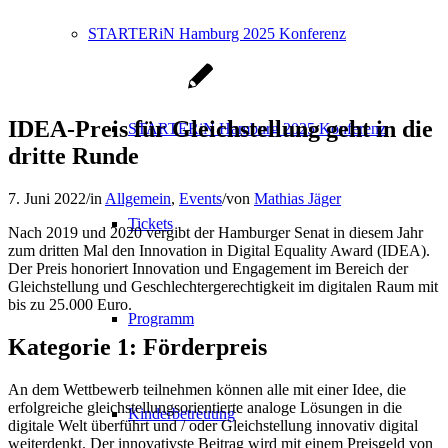
STARTERiN Hamburg 2025 Konferenz
IDEA-Preis für Gleichstellung geht in die
STARTERiN Hamburg 2025 Konferenz
dritte Runde
7. Juni 2022
/
in
Allgemein
,
Events
/
von
Mathias Jäger
Tickets
Nach 2019 und 2020 vergibt der Hamburger Senat in diesem Jahr
zum dritten Mal den Innovation in Digital Equality Award (IDEA).
Der Preis honoriert Innovation und Engagement im Bereich der
Gleichstellung und Geschlechtergerechtigkeit im digitalen Raum mit
bis zu 25.000 Euro.
Programm
Kategorie 1: Förderpreis
An dem Wettbewerb teilnehmen können alle mit einer Idee, die
erfolgreiche gleichstellungsorientierte analoge Lösungen in die
Kinderbetreuung
digitale Welt überführt und / oder Gleichstellung innovativ digital
weiterdenkt. Der innovativste Beitrag wird mit einem Preisgeld von