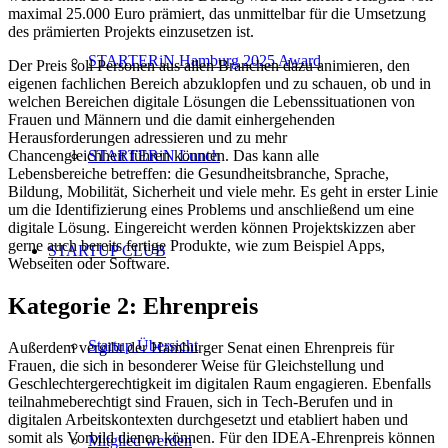
maximal 25.000 Euro prämiert, das unmittelbar für die Umsetzung
des prämierten Projekts einzusetzen ist.
STARTERiN Hamburg 2025 Award
Der Preis soll Personen aus allen Branchen dazu animieren, den
eigenen fachlichen Bereich abzuklopfen und zu schauen, ob und in
welchen Bereichen digitale Lösungen die Lebenssituationen von
Frauen und Männern und die damit einhergehenden
Herausforderungen adressieren und zu mehr
Chancengleichheit führen könnten. Das kann alle
STARTERiN Lunch
Lebensbereiche betreffen: die Gesundheitsbranche, Sprache,
Bildung, Mobilität, Sicherheit und viele mehr. Es geht in erster Linie
um die Identifizierung eines Problems und anschließend um eine
digitale Lösung. Eingereicht werden können Projektskizzen aber
gerne auch bereits fertige Produkte, wie zum Beispiel Apps,
STARTUP CLUB
Webseiten oder Software.
Kategorie 2: Ehrenpreis
Startup Übersicht
Außerdem vergibt der Hamburger Senat einen Ehrenpreis für
Frauen, die sich in besonderer Weise für Gleichstellung und
Geschlechtergerechtigkeit im digitalen Raum engagieren. Ebenfalls
teilnahmeberechtigt sind Frauen, sich in Tech-Berufen und in
digitalen Arbeitskontexten durchgesetzt und etabliert haben und
somit als Vorbild dienen können. Für den IDEA-Ehrenpreis können
Mitglied werden