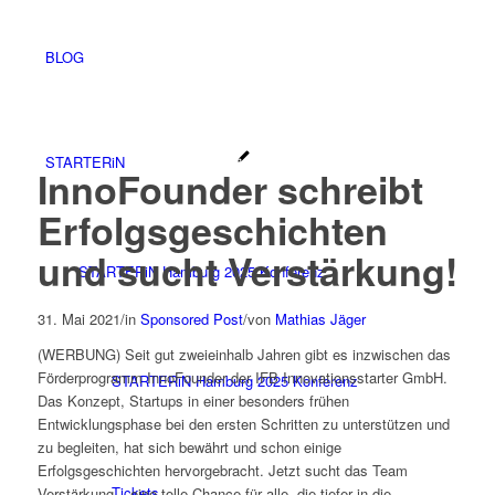
BLOG
STARTERiN
InnoFounder schreibt
Erfolgsgeschichten
und sucht Verstärkung!
STARTERiN Hamburg 2025 Konferenz
31. Mai 2021
/
in
Sponsored Post
/
von
Mathias Jäger
(WERBUNG) Seit gut zweieinhalb Jahren gibt es inzwischen das
Förderprogramm InnoFounder der IFB Innovationsstarter GmbH.
STARTERiN Hamburg 2025 Konferenz
Das Konzept, Startups in einer besonders frühen
Entwicklungsphase bei den ersten Schritten zu unterstützen und
zu begleiten, hat sich bewährt und schon einige
Erfolgsgeschichten hervorgebracht. Jetzt sucht das Team
Tickets
Verstärkung – eine tolle Chance für alle, die tiefer in die