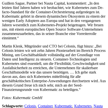
Guillem Sague, Partner bei Nauta Capital, kommentiert: „In den
letzten fünf Jahren haben wir beobachtet, wie Kubernetes zum De-
facto-Standard für die Container-Orchestrierung aufgestiegen ist.
Kubermatic gehört in diesem dynamischen Ökosystem zu einem der
wenigen Early Adoptern aus Europa und hat in den vergangenen
Jahren wesentlich zum Kubernetes-Projekt beigetragen. Wir freuen
uns, mit einem europäischen Open Source Software-Unternehmen
zusammenzuarbeiten, das in seiner Branche eine Vorreiterrolle
einnimmt.“
Martin Klenk, Mitgründer und CTO bei Celonis, fügt hinzu: „Bei
Celonis leisten wir seit zehn Jahren Pionierarbeit im Bereich Process
Mining, um Geschäftsabläufe vollständig auf der Grundlage von
Daten und Intelligenz zu steuern. Container-Technologien und
Kubernetes sind essentiell, um die Flexibilität, Geschwindigkeit und
Ausfallsicherheit zu erreichen, die Unternehmen für skalierbare
Geschäftsmodelle wie das unsere benötigen. … Ich gehe stark
davon aus, dass sich Kubernetes mittelfristig für alle
geschäftskritischen Enterprise-Anwendungen durchsetzen wird. Aus
diesem Grund freue ich mich sehr, mich an der Seed-
Finanzierungsrunde von Kubermatic zu beteiligen.“
Fotos: Kubermatic GmbH
Schlagworte:
Celonis
,
Container
,
Kubermatic
,
Kubernetes
,
Nauta