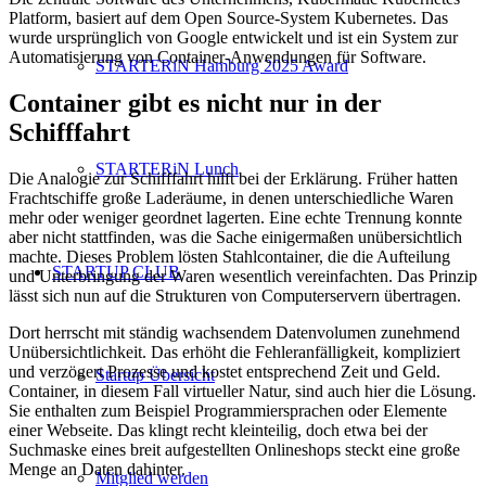
Platform, basiert auf dem Open Source-System Kubernetes. Das
wurde ursprünglich von Google entwickelt und ist ein System zur
Automatisierung von Container-Anwendungen für Software.
STARTERiN Hamburg 2025 Award
Container gibt es nicht nur in der
Schifffahrt
STARTERiN Lunch
Die Analogie zur Schifffahrt hilft bei der Erklärung. Früher hatten
Frachtschiffe große Laderäume, in denen unterschiedliche Waren
mehr oder weniger geordnet lagerten. Eine echte Trennung konnte
aber nicht stattfinden, was die Sache einigermaßen unübersichtlich
machte. Dieses Problem lösten Stahlcontainer, die die Aufteilung
STARTUP CLUB
und Unterbringung der Waren wesentlich vereinfachten. Das Prinzip
lässt sich nun auf die Strukturen von Computerservern übertragen.
Dort herrscht mit ständig wachsendem Datenvolumen zunehmend
Unübersichtlichkeit. Das erhöht die Fehleranfälligkeit, kompliziert
und verzögert Prozesse und kostet entsprechend Zeit und Geld.
Startup Übersicht
Container, in diesem Fall virtueller Natur, sind auch hier die Lösung.
Sie enthalten zum Beispiel Programmiersprachen oder Elemente
einer Webseite. Das klingt recht kleinteilig, doch etwa bei der
Suchmaske eines breit aufgestellten Onlineshops steckt eine große
Menge an Daten dahinter.
Mitglied werden