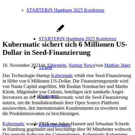
STARTERiN Hamburg 2025 Konferenz
STARTERiN Hamburg 2025 Konferenz
Kubermatic sichert sich 6 Millionen US-
Dollar in Seed-Finanzierung
10. November 2021
/
in
Allgemein
,
Startup News
/
von
Mathias Jäger
Tickets
Das Technologie-Startup
Kubermatic
erhält eine Seed-Finanzierung
in Höhe von 6 Millionen US-Dollar. Die Finanzierungsrunde wird
von Nauta Capital angeführt. Mit Bastian Nominacher und Martin
Klenk, Mitgründer von Celonis, beteiligen sich namhafte Angel-
Programm
Investoren an der Runde. Kubermatic wird die Seed-Finanzierung
nutzen, um die Installationsbasis ihrer Open Source-Plattform
auszuweiten, den internationalen Kundenstamm zu erweitern und
die Produktinnovation zu beschleunigen.
Kubermatic
wurde 2016 von Julian Hansert und Sebastian Scheele
Kinderbetreuung
in Hamburg gegründet und beschäftigt über 90 Mitarbeiter weltweit.
Die zentrale Software des Unternehmens, Kubermatic Kubernetes