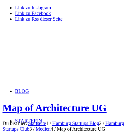
Link zu Instagram
Link zu Facebook
Link zu Rss dieser Seite
BLOG
Map of Architecture UG
STARTERiN
Du bist hier:
Startseite
1
/
Hamburg Startups Blog
2
/
Hamburg
Startups Club
3
/
Medien
4
/
Map of Architecture UG