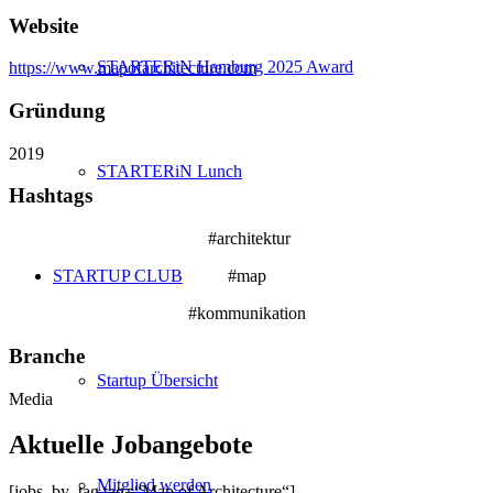
Website
STARTERiN Hamburg 2025 Award
https://www.mapofarchitecture.com
Gründung
2019
STARTERiN Lunch
Hashtags
#architektur
STARTUP CLUB
#map
#kommunikation
Branche
Startup Übersicht
Media
Aktuelle Jobangebote
Mitglied werden
[jobs_by_tag tag=“Map of Architecture“]