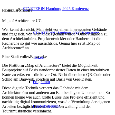
STARTERiN Hamburg 2025 Konferenz
MEMBER SPOTLIGHT
Map of Architecture UG
Wer kennt das nicht: Man steht vor einem interessanten Gebäude
STARTERiN Hamburg 2025 Konferenz
und fragt sich, von wem dieses gebaut wurde? Ohne Angaben zu
dem Architekturbüro, Projektentwickler oder Bauherrn ist die
Recherche so gut wie aussichtslos. Genau hier setzt „Map of
Architecture“ an.
Eine Stadt voller Bauwerke
Tickets
Die Plattform „Map of Architecture“ bietet die Möglichkeit,
Bauprojekte auf Basis standortbasierter Daten in einer interaktiven
Karte zu erfassen – direkt vor Ort. Nicht über einen QR-Code oder
Schild am Bauwerk, sondern auf Basis von Geo-Daten.
Programm
Diese digitale Technik vernetzt das Gebäude mit dem
Architekturbüro und anderen am Bau beteiligten Unternehmen. So
können kleine wie auch große Büros ihre Projekte effizient und
nachhaltig digital kommunizieren, was die Vermittlung der eigenen
Kinderbetreuung
Arbeiten bezüglich Presse, Politik, Verwaltung und der
Tourismusbranche vereinfacht.