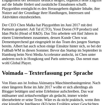
Engagement der Benutzer deutlich steigert, organisch neue Zugriffe
auf die Inhalte fördert und zusätzliche Einnahmen schafft.
Playgorithm ermöglicht es den Herausgebern digitaler Inhalte, ihre
Nutzer auf der Grundlage ihrer Handlungen, Interessen und
Aktivitäten einzubeziehen.
Der CEO Chen Malka hat Playgorithm im Juni 2017 mit drei
Partnern gestartet: Adi Tal (CTO), Yossi Doron (VP product) und
Idan Ptichi (Head of R&D). Das Trio arbeitete seit fünf Jahren in
einem Unternehmen zusammen, dessen Kunde Chen war.
Dementsprechend gut eingespielt ist das Team des jungen Startups
bereits. Albert hat auch schon einige Einsätze hinter sich, so bei der
Fußball-WM in diesen Sommer. Bevor das Startup im September in
Hamburg beim Next Media Accelerator andockt, ist Chen unter
anderem noch in Hongkong und Paris unterwegs. Das nennt man
wohl Global Player.
Voimada – Texterfassung per Sprache
Von Haus aus ist Joshua Akinsanya Maschinenbauingenieur. Nach
einer längeren Reise im Jahr 2017 wollte er sich allerdings als
Blogger betätigen und seine Erlebnisse aufschreiben. Das war
mühsamer und zeitaufwendiger als gedacht, immer wieder
überarbeitete er seine Texte. Wäre es da nicht praktisch, wenn ihm
eine künstliche Intelligenz (KI) beim Erzählen seiner Geschichten