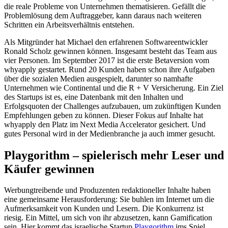
die reale Probleme von Unternehmen thematisieren. Gefällt die
Problemlösung dem Auftraggeber, kann daraus nach weiteren
Schritten ein Arbeitsverhältnis entstehen.
Als Mitgründer hat Michael den erfahrenen Softwareentwickler
Ronald Scholz gewinnen können. Insgesamt besteht das Team aus
vier Personen. Im September 2017 ist die erste Betaversion vom
whyapply gestartet. Rund 20 Kunden haben schon ihre Aufgaben
über die sozialen Medien ausgespielt, darunter so namhafte
Unternehmen wie Continental und die R + V Versicherung. Ein Ziel
des Startups ist es, eine Datenbank mit den Inhalten und
Erfolgsquoten der Challenges aufzubauen, um zukünftigen Kunden
Empfehlungen geben zu können. Dieser Fokus auf Inhalte hat
whyapply den Platz im Next Media Accelerator gesichert. Und
gutes Personal wird in der Medienbranche ja auch immer gesucht.
Playgorithm – spielerisch mehr Leser und
Käufer gewinnen
Werbungtreibende und Produzenten redaktioneller Inhalte haben
eine gemeinsame Herausforderung: Sie buhlen im Internet um die
Aufmerksamkeit von Kunden und Lesern. Die Konkurrenz ist
riesig. Ein Mittel, um sich von ihr abzusetzen, kann Gamification
sein. Hier kommt das israelische Startup
Playgorithm
ims Spiel.