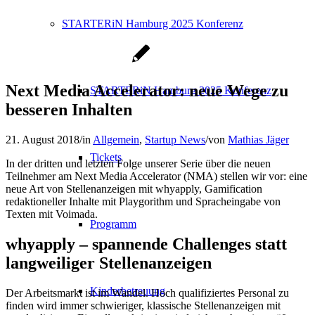
STARTERiN Hamburg 2025 Konferenz
Next Media Accelerator: neue Wege zu
STARTERiN Hamburg 2025 Konferenz
besseren Inhalten
21. August 2018
/
in
Allgemein
,
Startup News
/
von
Mathias Jäger
Tickets
In der dritten und letzten Folge unserer Serie über die neuen
Teilnehmer am Next Media Accelerator (NMA) stellen wir vor: eine
neue Art von Stellenanzeigen mit whyapply, Gamification
redaktioneller Inhalte mit Playgorithm und Spracheingabe von
Texten mit Voimada.
Programm
whyapply – spannende Challenges statt
langweiliger Stellenanzeigen
Kinderbetreuung
Der Arbeitsmarkt ist im Wandel. Hoch qualifiziertes Personal zu
finden wird immer schwieriger, klassische Stellenanzeigen mit