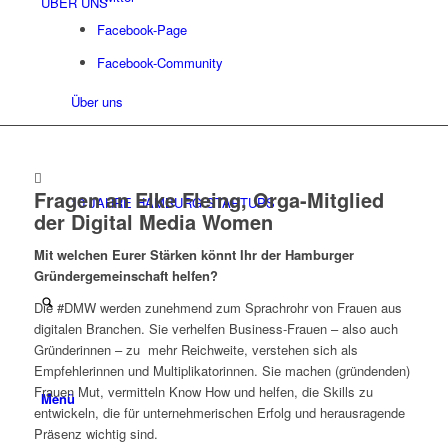
ÜBER UNS
Facebook-Page
Facebook-Community
Über uns
Fragen an Elke Fleing, Orga-Mitglied
10 JAHRE HAMBURG STARTUPS
der Digital Media Women
Mit welchen Eurer Stärken könnt Ihr der Hamburger
Gründergemeinschaft helfen?
Die #DMW werden zunehmend zum Sprachrohr von Frauen aus
digitalen Branchen. Sie verhelfen Business-Frauen – also auch
Gründerinnen – zu mehr Reichweite, verstehen sich als
Empfehlerinnen und Multiplikatorinnen. Sie machen (gründenden)
Frauen Mut, vermitteln Know How und helfen, die Skills zu
Menü
entwickeln, die für unternehmerischen Erfolg und herausragende
Präsenz wichtig sind.