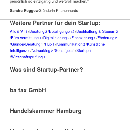
persönlich so einzigartig und wertvoll machen.“
Sandra Roggow
Gründerin Kitchennerds
Weitere Partner für dein Startup:
Alle
/
AI
/
Beratung
/
Beteiligungen
/
Buchhaltung & Steuern
6
1
2
2
2
/
Büro-Vermittlung
/
Digitalisierung
/
Finanzierung
/
Förderung
1
2
1
2
/
Gründer-Beratung
/
Hub
/
Kommunikation
/
Künstliche
1
1
2
Intelligenz
/
Networking
/
Sonstiges
/
Startup
1
2
2
1
/
Wirtschaftsprüfung
1
Was sind Startup-Partner?
ba tax GmbH
Handelskammer Hamburg