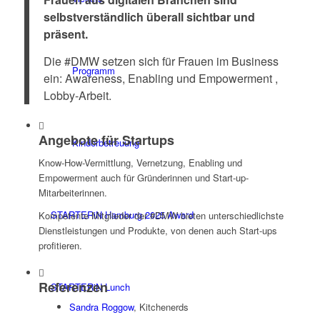
selbstverständlich überall sichtbar und
präsent.
Die #DMW setzen sich für Frauen im Business
Programm
ein: Awareness, Enabling und Empowerment ,
Lobby-Arbeit.
Angebote für Startups
Kinderbetreuung
Know-How-Vermittlung, Vernetzung, Enabling und
Empowerment auch für Gründerinnen und Start-up-
Mitarbeiterinnen.
STARTERiN Hamburg 2025 Award
Kompetente Mitglieder der #DMW bieten unterschiedlichste
Dienstleistungen und Produkte, von denen auch Start-ups
profitieren.
Referenzen
STARTERiN Lunch
Sandra Roggow
, Kitchenerds