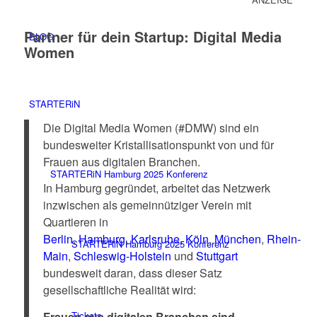
Partner für dein Startup: Digital Media
BLOG
Women
STARTERiN
Die Digital Media Women (#DMW) sind ein
bundesweiter Kristallisationspunkt von und für
Frauen aus digitalen Branchen.
STARTERiN Hamburg 2025 Konferenz
In Hamburg gegründet, arbeitet das Netzwerk
inzwischen als gemeinnütziger Verein mit
Quartieren in
Berlin
,
Hamburg
,
Karlsruhe
,
Köln
,
München
,
Rhein-
STARTERiN Hamburg 2025 Konferenz
Main
,
Schleswig-Holstein
und
Stuttgart
bundesweit daran, dass dieser Satz
gesellschaftliche Realität wird:
Tickets
Frauen aus digitalen Branchen sind