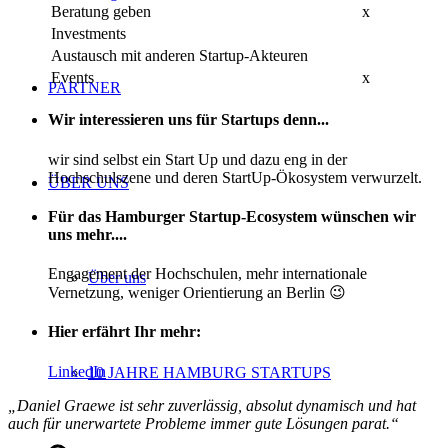
Beratung geben
x
Investments
Austausch mit anderen Startup-Akteuren
Events
x
PARTNER
Wir interessieren uns für Startups denn...
wir sind selbst ein Start Up und dazu eng in der
Hochschulszene und deren StartUp-Ökosystem verwurzelt.
ÜBER UNS
Für das Hamburger Startup-Ecosystem wünschen wir
uns mehr....
Engagement der Hochschulen, mehr internationale
Über uns
Vernetzung, weniger Orientierung an Berlin 😉
Hier erfährt Ihr mehr:
LinkedIn
10 JAHRE HAMBURG STARTUPS
„Daniel Graewe ist sehr zuverlässig, absolut dynamisch und hat
auch für unerwartete Probleme immer gute Lösungen parat.“