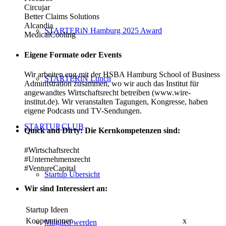
Circujar
Better Claims Solutions
Alcandia
STARTERiN Hamburg 2025 Award
MedicalCooling
Eigene Formate oder Events
Wir arbeiten eng mit der HSBA Hamburg School of Business
STARTERiN Lunch
Administration zusammen, wo wir auch das Institut für
angewandtes Wirtschaftsrecht betreiben (www.wire-
institut.de). Wir veranstalten Tagungen, Kongresse, haben
eigene Podcasts und TV-Sendungen.
STARTUP CLUB
Quick and Dirty: Die Kernkompetenzen sind:
#Wirtschaftsrecht
#Unternehmensrecht
#VentureCapital
Startup Übersicht
Wir sind Interessiert an:
Startup Ideen
Kooperationen
x
Mitglied werden