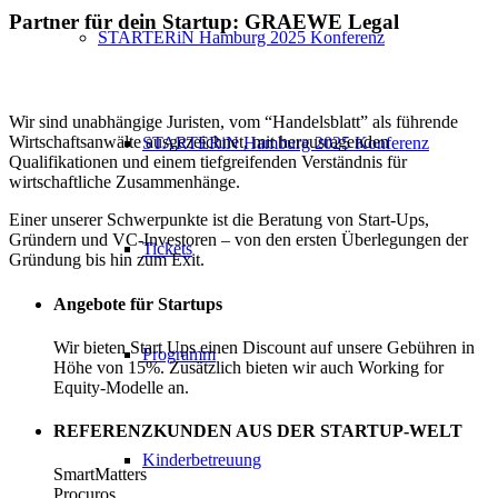
Partner für dein Startup: GRAEWE Legal
STARTERiN Hamburg 2025 Konferenz
Wir sind unabhängige Juristen, vom “Handelsblatt” als führende
Wirtschaftsanwälte ausgezeichnet, mit herausragenden
STARTERiN Hamburg 2025 Konferenz
Qualifikationen und einem tiefgreifenden Verständnis für
wirtschaftliche Zusammenhänge.
Einer unserer Schwerpunkte ist die Beratung von Start-Ups,
Gründern und VC-Investoren – von den ersten Überlegungen der
Tickets
Gründung bis hin zum Exit.
Angebote für Startups
Wir bieten Start Ups einen Discount auf unsere Gebühren in
Programm
Höhe von 15%. Zusätzlich bieten wir auch Working for
Equity-Modelle an.
REFERENZKUNDEN AUS DER STARTUP-WELT
Kinderbetreuung
SmartMatters
Procuros