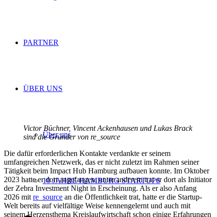
PARTNER
ÜBER UNS
Victor Büchner, Vincent Ackenhausen und Lukas Brack
Über uns
sind die Gründer von re_source
Die dafür erforderlichen Kontakte verdankte er seinem
umfangreichen Netzwerk, das er nicht zuletzt im Rahmen seiner
Tätigkeit beim Impact Hub Hamburg aufbauen konnte. Im Oktober
2023 hatte er dort angefangen, unter anderem trat er dort als Initiator
10 JAHRE HAMBURG STARTUPS
der Zebra Investment Night in Erscheinung. Als er also Anfang
2026 mit
re_source
an die Öffentlichkeit trat, hatte er die Startup-
Welt bereits auf vielfältige Weise kennengelernt und auch mit
seinem Herzensthema Kreislaufwirtschaft schon einige Erfahrungen