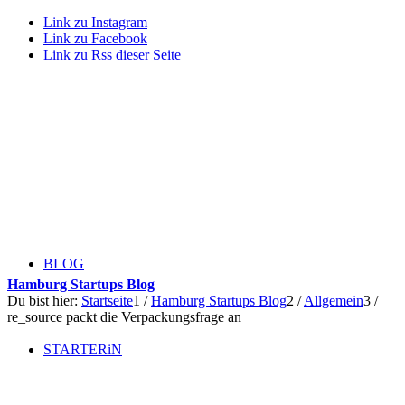
Link zu Instagram
Link zu Facebook
Link zu Rss dieser Seite
BLOG
Hamburg Startups Blog
Du bist hier:
Startseite
1
/
Hamburg Startups Blog
2
/
Allgemein
3
/
re_source packt die Verpackungsfrage an
STARTERiN