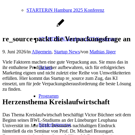
STARTERiN Hamburg 2025 Konferenz
re_source packt die Verpackungsfrage an
STARTERiN Hamburg 2025 Konferenz
9. Juni 2026
/
in
Allgemein
,
Startup News
/
von
Mathias Jäger
Viele Faktoren machen eine gute Verpackung aus. Sie muss das in
ihr enthaltene Produkt sicher aufbewahren, sich für erfolgreiches
Tickets
Marketing eignen und nicht zuletzt eine Reihe von Umweltkriterien
erfüllen. Hier kommt das Startup re_source zum Zug, das KI
einsetzt, um für jede Verpackungsherausforderung die beste Lösung
zu finden.
Programm
Herzensthema Kreislaufwirtschaft
Das Thema Kreislaufwirtschaft beschäftigt Victor Büchner seit dem
Beginn seines BWL-Studiums an der Lüneburger Leuphana
Kinderbetreuung
Universität im Jahr 2018. Besonders nachhaltigen Eindruck
hinterließ da ein Seminar von Prof. Dr. Michael Braungart.