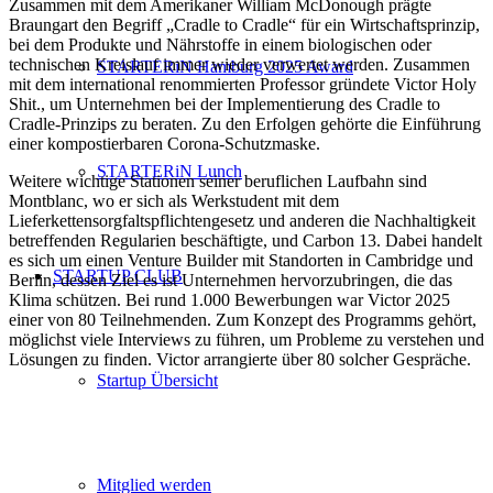
Zusammen mit dem Amerikaner William McDonough prägte
Braungart den Begriff „Cradle to Cradle“ für ein Wirtschaftsprinzip,
bei dem Produkte und Nährstoffe in einem biologischen oder
technischen Kreislauf immer wieder verwertet werden. Zusammen
STARTERiN Hamburg 2025 Award
mit dem international renommierten Professor gründete Victor Holy
Shit., um Unternehmen bei der Implementierung des Cradle to
Cradle-Prinzips zu beraten. Zu den Erfolgen gehörte die Einführung
einer kompostierbaren Corona-Schutzmaske.
STARTERiN Lunch
Weitere wichtige Stationen seiner beruflichen Laufbahn sind
Montblanc, wo er sich als Werkstudent mit dem
Lieferkettensorgfaltspflichtengesetz und anderen die Nachhaltigkeit
betreffenden Regularien beschäftigte, und Carbon 13. Dabei handelt
es sich um einen Venture Builder mit Standorten in Cambridge und
STARTUP CLUB
Berlin, dessen Ziel es ist Unternehmen hervorzubringen, die das
Klima schützen. Bei rund 1.000 Bewerbungen war Victor 2025
einer von 80 Teilnehmenden. Zum Konzept des Programms gehört,
möglichst viele Interviews zu führen, um Probleme zu verstehen und
Lösungen zu finden. Victor arrangierte über 80 solcher Gespräche.
Startup Übersicht
Mitglied werden