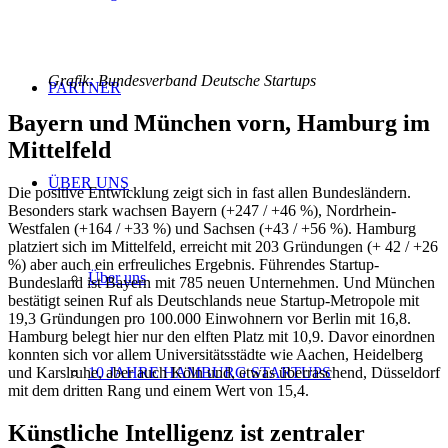
Grafik: Bundesverband Deutsche Startups
PARTNER
Bayern und München vorn, Hamburg im
Mittelfeld
ÜBER UNS
Die positive Entwicklung zeigt sich in fast allen Bundesländern.
Besonders stark wachsen Bayern (+247 / +46 %), Nordrhein-
Westfalen (+164 / +33 %) und Sachsen (+43 / +56 %). Hamburg
platziert sich im Mittelfeld, erreicht mit 203 Gründungen (+ 42 / +26
%) aber auch ein erfreuliches Ergebnis. Führendes Startup-
Über uns
Bundesland ist Bayern mit 785 neuen Unternehmen. Und München
bestätigt seinen Ruf als Deutschlands neue Startup-Metropole mit
19,3 Gründungen pro 100.000 Einwohnern vor Berlin mit 16,8.
Hamburg belegt hier nur den elften Platz mit 10,9. Davor einordnen
konnten sich vor allem Universitätsstädte wie Aachen, Heidelberg
und Karslruhe, aber auch Köln und, etwas überraschend, Düsseldorf
10 JAHRE HAMBURG STARTUPS
mit dem dritten Rang und einem Wert von 15,4.
Künstliche Intelligenz ist zentraler