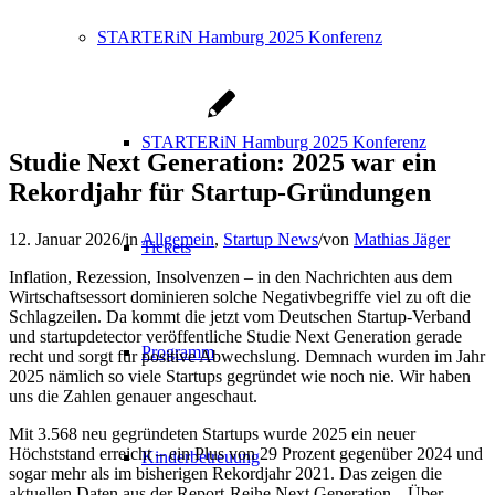
STARTERiN Hamburg 2025 Konferenz
STARTERiN Hamburg 2025 Konferenz
Studie Next Generation: 2025 war ein
Rekordjahr für Startup-Gründungen
12. Januar 2026
/
in
Allgemein
,
Startup News
/
von
Mathias Jäger
Tickets
Inflation, Rezession, Insolvenzen – in den Nachrichten aus dem
Wirtschaftsessort dominieren solche Negativbegriffe viel zu oft die
Schlagzeilen. Da kommt die jetzt vom Deutschen Startup-Verband
und startupdetector veröffentliche Studie Next Generation gerade
Programm
recht und sorgt für positive Abwechslung. Demnach wurden im Jahr
2025 nämlich so viele Startups gegründet wie noch nie. Wir haben
uns die Zahlen genauer angeschaut.
Mit 3.568 neu gegründeten Startups wurde 2025 ein neuer
Höchststand erreicht – ein Plus von 29 Prozent gegenüber 2024 und
Kinderbetreuung
sogar mehr als im bisherigen Rekordjahr 2021. Das zeigen die
aktuellen Daten aus der Report-Reihe Next Generation. „Über