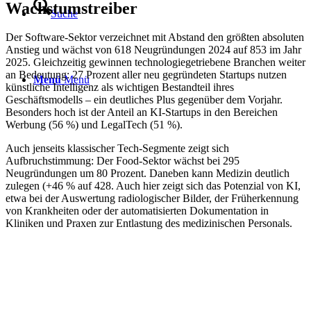
Wachstumstreiber
Suche
Der Software-Sektor verzeichnet mit Abstand den größten absoluten
Anstieg und wächst von 618 Neugründungen 2024 auf 853 im Jahr
2025. Gleichzeitig gewinnen technologiegetriebene Branchen weiter
an Bedeutung: 27 Prozent aller neu gegründeten Startups nutzen
Menü
Menü
künstliche Intelligenz als wichtigen Bestandteil ihres
Geschäftsmodells – ein deutliches Plus gegenüber dem Vorjahr.
Besonders hoch ist der Anteil an KI-Startups in den Bereichen
Werbung (56 %) und LegalTech (51 %).
Auch jenseits klassischer Tech-Segmente zeigt sich
Aufbruchstimmung: Der Food-Sektor wächst bei 295
Neugründungen um 80 Prozent. Daneben kann Medizin deutlich
zulegen (+46 % auf 428. Auch hier zeigt sich das Potenzial von KI,
etwa bei der Auswertung radiologischer Bilder, der Früherkennung
von Krankheiten oder der automatisierten Dokumentation in
Kliniken und Praxen zur Entlastung des medizinischen Personals.