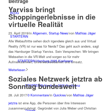
Beiträge
Yarviss bringt
BLOG
Shoppingerlebnisse in die
virtuelle Realität
23. April 2019
/
in
Allgemein
,
Startup News
/
von
Mathias Jäger
STARTERiN
Alle Webauftritte sehen doch irgendwie gleich aus und Virtual
Reality (VR) ist nur was für Nerds? Das geht auch anders, sagt
das Hamburger Startup Yarviss. Sein Versprechen: Wir bringen
Webseiten in die VR-Welt und sorgen so für mehr
STARTERiN Hamburg 2025 Konferenz
Aufmerksamkeit, Unverwechselbarkeit und Umsatz.
Weiterlesen
Soziales Netzwerk jetztra ab
Sonntag bundesweit
STARTERiN Hamburg 2025 Konferenz
28. Juli 2017
/
0 Kommentare
/
in
Quickies
/
von
Mathias Jäger
jetztra
ist eine App, die Personen über ihre Interessen
zusammenzubringt. Gegründet von Julia Weber und Christian
Tickets