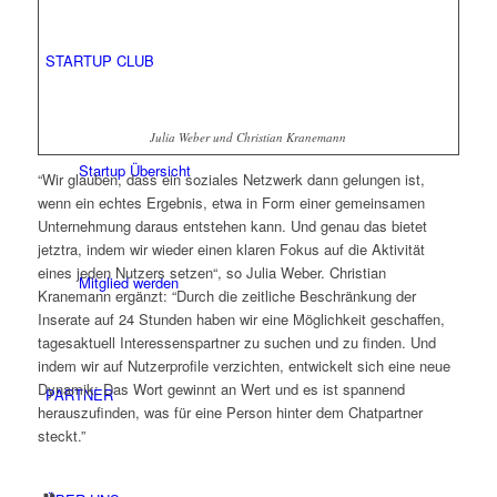
STARTUP CLUB
Julia Weber und Christian Kranemann
Startup Übersicht
“Wir glauben, dass ein soziales Netzwerk dann gelungen ist,
wenn ein echtes Ergebnis, etwa in Form einer gemeinsamen
Unternehmung daraus entstehen kann. Und genau das bietet
jetztra, indem wir wieder einen klaren Fokus auf die Aktivität
eines jeden Nutzers setzen“, so Julia Weber. Christian
Mitglied werden
Kranemann ergänzt: “Durch die zeitliche Beschränkung der
Inserate auf 24 Stunden haben wir eine Möglichkeit geschaffen,
tagesaktuell Interessenspartner zu suchen und zu finden. Und
indem wir auf Nutzerprofile verzichten, entwickelt sich eine neue
Dynamik: Das Wort gewinnt an Wert und es ist spannend
PARTNER
herauszufinden, was für eine Person hinter dem Chatpartner
steckt.”