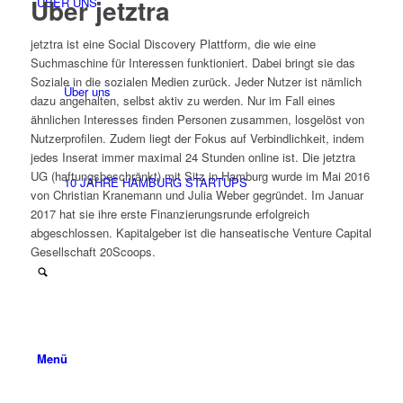
Über jetztra
ÜBER UNS
jetztra ist eine Social Discovery Plattform, die wie eine
Suchmaschine für Interessen funktioniert. Dabei bringt sie das
Soziale in die sozialen Medien zurück. Jeder Nutzer ist nämlich
Über uns
dazu angehalten, selbst aktiv zu werden. Nur im Fall eines
ähnlichen Interesses finden Personen zusammen, losgelöst von
Nutzerprofilen. Zudem liegt der Fokus auf Verbindlichkeit, indem
jedes Inserat immer maximal 24 Stunden online ist. Die jetztra
UG (haftungsbeschränkt) mit Sitz in Hamburg wurde im Mai 2016
10 JAHRE HAMBURG STARTUPS
von Christian Kranemann und Julia Weber gegründet. Im Januar
2017 hat sie ihre erste Finanzierungsrunde erfolgreich
abgeschlossen. Kapitalgeber ist die hanseatische Venture Capital
Gesellschaft 20Scoops.
Menü