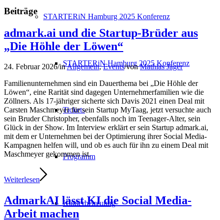
Beiträge
STARTERiN Hamburg 2025 Konferenz
admark.ai und die Startup-Brüder aus
„Die Höhle der Löwen“
STARTERiN Hamburg 2025 Konferenz
24. Februar 2026
/
in
Allgemein
,
Events
/
von
Mathias Jäger
Familienunternehmen sind ein Dauerthema bei „Die Höhle der
Löwen“, eine Rarität sind dagegen Unternehmerfamilien wie die
Zöllners. Als 17-jähriger sicherte sich Davis 2021 einen Deal mit
Tickets
Carsten Maschmeyer für sein Startup MyTaag, jetzt versuchte auch
sein Bruder Christopher, ebenfalls noch im Teenager-Alter, sein
Glück in der Show. Im Interview erklärt er sein Startup admark.ai,
mit dem er Unternehmen bei der Optimierung ihrer Social Media-
Kampagnen helfen will, und ob es auch für ihn zu einem Deal mit
Maschmeyer gekommen ist.
Programm
Weiterlesen
AdmarkAI lässt KI die Social Media-
Kinderbetreuung
Arbeit machen