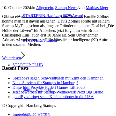
10. Oktober 2024
/
in
Allgemein
,
Startup News
/
von
Mathias Jäger
STARTERiN Hamburg 2025 Award
Gibt so etwas wie ein Unternehmer-Gen? Bei der Familie Zöllner
könnte man fast davon ausgehen. Davis Zöllner sorgte mit seinem
Startup MyTaag schon als jüngster Gründer mit einem Deal bei „Die
Höhle der Löwen“ für Aufsehen, jetzt folgt ihm sein Bruder
Christopher Luis, auch erst 18 Jahre alt. Sein Unternehmen
AdmarkAI verbessert mit Hilfe künstlicher Intelligenz (KI) Auftritte
STARTERiN Lunch
in den sozialen Medien.
Weiterlesen
STARTUP CLUB
Recent Posts
Spiceboys sagen Schweißfüßen mit Zimt den Kampf an
Neue Services für Startups in Hamburg!
Diese fünf Projekte fördert Games Lift 2026
Startup Übersicht
Jetzt bewerben für Startup-Wettbewerb Next Big Brand!
goodBytz bringt seine Küchenroboter in die USA
© Copyright - Hamburg Startups
Mitglied werden
Impressum