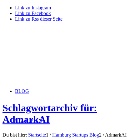
Link zu Instagram
Link zu Facebook
Link zu Rss dieser Seite
BLOG
Schlagwortarchiv für:
AdmarkAI
STARTERiN
Du bist hier:
Startseite
1
/
Hamburg Startups Blog
2
/
AdmarkAI