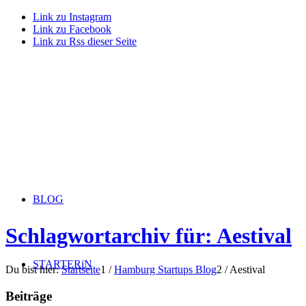
Link zu Instagram
Link zu Facebook
Link zu Rss dieser Seite
BLOG
Schlagwortarchiv für: Aestival
STARTERiN
Du bist hier:
Startseite
1
/
Hamburg Startups Blog
2
/
Aestival
Beiträge