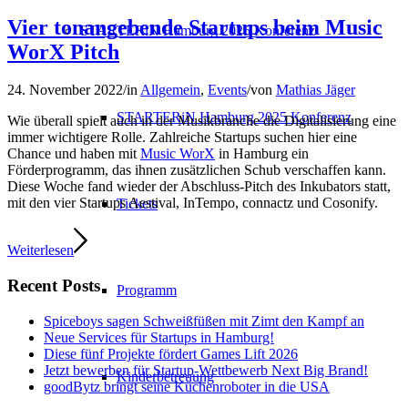
Vier tonangebende Startups beim Music
STARTERiN Hamburg 2025 Konferenz
WorX Pitch
24. November 2022
/
in
Allgemein
,
Events
/
von
Mathias Jäger
STARTERiN Hamburg 2025 Konferenz
Wie überall spielt auch in der Musikbranche die Digitalisierung eine
immer wichtigere Rolle. Zahlreiche Startups suchen hier eine
Chance und haben mit
Music WorX
in Hamburg ein
Förderprogramm, das ihnen zusätzlichen Schub verschaffen kann.
Diese Woche fand wieder der Abschluss-Pitch des Inkubators statt,
mit den vier Startups Aestival, InTempo, connactz und Cosonify.
Tickets
Weiterlesen
Recent Posts
Programm
Spiceboys sagen Schweißfüßen mit Zimt den Kampf an
Neue Services für Startups in Hamburg!
Diese fünf Projekte fördert Games Lift 2026
Jetzt bewerben für Startup-Wettbewerb Next Big Brand!
Kinderbetreuung
goodBytz bringt seine Küchenroboter in die USA