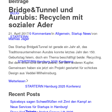
Beiträge
Bridge&Tunnel und
BLOG
Aurubis: Recyclen mit
sozialer Ader
21. April 2017
/
0 Kommentare
/
in
Allgemein
,
Startup News
/
von
STARTERiN
Mathias Jäger
Das Startup Bridge&Tunnel ist gerade ein Jahr alt, das
Traditionsunternehmen Aurubis konnte letztes Jahr den 150.
Geburtstag feiern, doch ein Thema beschäftigt beide: Recycling.
STARTERiN Hamburg 2025 Konferenz
Bei dem einen sind es alte Jeans, bei dem anderen Kupfer.
Gemeinsam haben sie jetzt ein Projekt gestartet für schickes
Design aus Veddel-Wilhelmsburg.
Weiterlesen
STARTERiN Hamburg 2025 Konferenz
Recent Posts
Spiceboys sagen Schweißfüßen mit Zimt den Kampf an
Neue Services für Startups in Hamburg!
Tickets
Diese fünf Projekte fördert Games Lift 2026