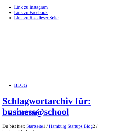
Link zu Instagram
Link zu Facebook
Link zu Rss dieser Seite
BLOG
Schlagwortarchiv für:
business@school
STARTERiN
Du bist hier:
Startseite
1
/
Hamburg Startups Blog
2
/