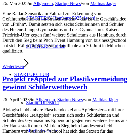
26. Mai 2025
/
in
Allgemein
,
Startup News
/
von
Mathias Jäger
Eine Radar-Sensorik am Fahrrad zur Erkennung von
STARTERiN Hamburg 2025 Award
Gefahrensituationen im Straßenverkehr – das ist die Geschäftsidee
von „Frühn“. Damit setzten sich sechs Schülerinnen und Schüler
des Helene-Lange-Gymnasiums und des Gymnasiums Kaiser-
Friedrich-Ufer gegen fünf weitere Schulteams aus Hamburg durch.
Durch den Sieg beim Pitch-Event Hamburg von business@school
hat sich Frühn für das Deutschlandfinale am 30. Juni in München
STARTERiN Lunch
qualifiziert.
Weiterlesen
STARTUP CLUB
Projekt reAppled zur Plastikvermeidung
gewinnt Schülerwettbewerb
26. April 2023
/
in
Allgemein
,
Startup News
/
von
Mathias Jäger
Startup Übersicht
Biologisch abbaubare Flaschendeckel aus Apfeltrester – mit ihrer
Geschäftsidee „reAppled“ setzten sich sechs Schülerinnen und
Schüler des Gymnasiums Eppendorf gegen vier weitere Teams aus
der Hansestadt durch. Mit dem Sieg beim Landesentscheid
Mitglied werden
Hamburg von business@school hat sich das Sextett für das