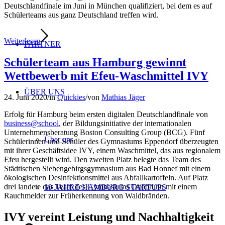
Deutschlandfinale im Juni in München qualifiziert, bei dem es auf
Schülerteams aus ganz Deutschland treffen wird.
Weiterlesen
PARTNER
Schülerteam aus Hamburg gewinnt
Wettbewerb mit Efeu-Waschmittel IVY
ÜBER UNS
24. Juni 2020
/
in
Quickies
/
von
Mathias Jäger
Erfolg für Hamburg beim ersten digitalen Deutschlandfinale von
business@school
, der Bildungsinitiative der internationalen
Unternehmensberatung Boston Consulting Group (BCG). Fünf
Über uns
Schülerinnen und Schüler des Gymnasiums Eppendorf überzeugten
mit ihrer Geschäftsidee IVY, einem Waschmittel, das aus regionalem
Efeu hergestellt wird. Den zweiten Platz belegte das Team des
Städtischen Siebengebirgsgymnasium aus Bad Honnef mit einem
ökologischen Desinfektionsmittel aus Abfallkartoffeln. Auf Platz
drei landete das Team des Gymnasiums Ottobrunn mit einem
10 JAHRE HAMBURG STARTUPS
Rauchmelder zur Früherkennung von Waldbränden.
IVY vereint Leistung und Nachhaltigkeit