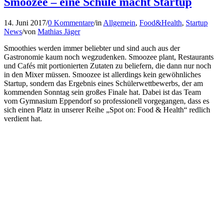
Smoozee – eine Schule macht Startup
14. Juni 2017
/
0 Kommentare
/
in
Allgemein
,
Food&Health
,
Startup
News
/
von
Mathias Jäger
Smoothies werden immer beliebter und sind auch aus der
Gastronomie kaum noch wegzudenken. Smoozee plant, Restaurants
und Cafés mit portionierten Zutaten zu beliefern, die dann nur noch
in den Mixer müssen. Smoozee ist allerdings kein gewöhnliches
Startup, sondern das Ergebnis eines Schülerwettbewerbs, der am
kommenden Sonntag sein großes Finale hat. Dabei ist das Team
vom Gymnasium Eppendorf so professionell vorgegangen, dass es
sich einen Platz in unserer Reihe „Spot on: Food & Health“ redlich
verdient hat.