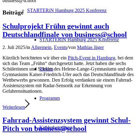
business@school
STARTERiN Hamburg 2025 Konferenz
Beiträge
Schulprojekt Frühn gewinnt auch
Deutschlandfinale von business@school
STARTERiN Hamburg 2025 Konferenz
2. Juli 2025
/
in
Allgemein
,
Events
/
von
Mathias Jäger
Kürzlich berichteten wir über ein
Pitch-Event in Hamburg
, bei dem
sich das Team „Frühn“ durchgesetzt hatte. Jetzt haben die sechs
Tickets
Schülerinnen und Schüler des Helene-Lange-Gymnasiums und des
Gymnasiums Kaiser-Friedrich-Ufer auch das Deutschlandfinale des
Wettbewerbs gewonnen. Den Erfolg verdanken sie einem Fahrrad-
Assistenzsystem mit Radar-Sensorik zur Erkennung von
Gefahrensituationen.
Programm
Weiterlesen
Fahrrad-Assistenzsystem gewinnt Schul-
Pitch von business@school
Kinderbetreuung