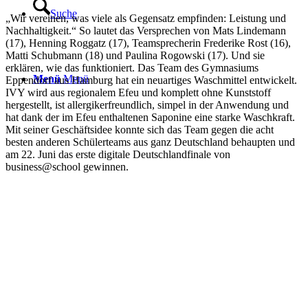
Suche
„Wir vereinen, was viele als Gegensatz empfinden: Leistung und
Nachhaltigkeit.“ So lautet das Versprechen von Mats Lindemann
(17), Henning Roggatz (17), Teamsprecherin Frederike Rost (16),
Matti Schubmann (18) und Paulina Rogowski (17). Und sie
erklären, wie das funktioniert. Das Team des Gymnasiums
Menü
Menü
Eppendorf aus Hamburg hat ein neuartiges Waschmittel entwickelt.
IVY wird aus regionalem Efeu und komplett ohne Kunststoff
hergestellt, ist allergikerfreundlich, simpel in der Anwendung und
hat dank der im Efeu enthaltenen Saponine eine starke Waschkraft.
Mit seiner Geschäftsidee konnte sich das Team gegen die acht
besten anderen Schülerteams aus ganz Deutschland behaupten und
am 22. Juni das erste digitale Deutschlandfinale von
business@school gewinnen.