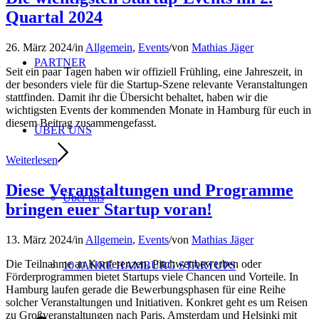
Quartal 2024
26. März 2024
/
in
Allgemein
,
Events
/
von
Mathias Jäger
PARTNER
Seit ein paar Tagen haben wir offiziell Frühling, eine Jahreszeit, in
der besonders viele für die Startup-Szene relevante Veranstaltungen
stattfinden. Damit ihr die Übersicht behaltet, haben wir die
wichtigsten Events der kommenden Monate in Hamburg für euch in
diesem Beitrag zusammengefasst.
ÜBER UNS
Weiterlesen
Diese Veranstaltungen und Programme
Über uns
bringen euer Startup voran!
13. März 2024
/
in
Allgemein
,
Events
/
von
Mathias Jäger
Die Teilnahme an Konferenzen, Pitchwettbewerben oder
10 JAHRE HAMBURG STARTUPS
Förderprogrammen bietet Startups viele Chancen und Vorteile. In
Hamburg laufen gerade die Bewerbungsphasen für eine Reihe
solcher Veranstaltungen und Initiativen. Konkret geht es um Reisen
zu Großveranstaltungen nach Paris, Amsterdam und Helsinki mit