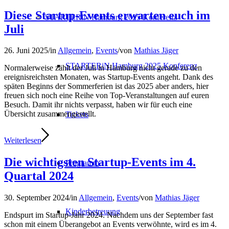
Diese Startup-Events erwarten euch im
STARTERiN Hamburg 2025 Konferenz
Juli
26. Juni 2025
/
in
Allgemein
,
Events
/
von
Mathias Jäger
STARTERiN Hamburg 2025 Konferenz
Normalerweise zählt der Juli in Hamburg nicht gerade zu den
ereignisreichsten Monaten, was Startup-Events angeht. Dank des
späten Beginns der Sommerferien ist das 2025 aber anders, hier
freuen sich noch eine Reihe von Top-Veranstaltungen auf euren
Besuch. Damit ihr nichts verpasst, haben wir für euch eine
Übersicht zusammengestellt.
Tickets
Weiterlesen
Die wichtigsten Startup-Events im 4.
Programm
Quartal 2024
30. September 2024
/
in
Allgemein
,
Events
/
von
Mathias Jäger
Kinderbetreuung
Endspurt im Startup-Jahr 2024. Nachdem uns der September fast
schon mit einem Überangebot an Events verwöhnte, wird es im 4.