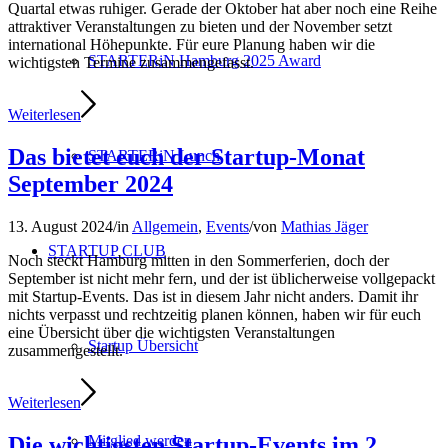
Quartal etwas ruhiger. Gerade der Oktober hat aber noch eine Reihe
attraktiver Veranstaltungen zu bieten und der November setzt
international Höhepunkte. Für eure Planung haben wir die
STARTERiN Hamburg 2025 Award
wichtigsten Termine zusammengefasst.
Weiterlesen
Das bietet euch der Startup-Monat
STARTERiN Lunch
September 2024
13. August 2024
/
in
Allgemein
,
Events
/
von
Mathias Jäger
STARTUP CLUB
Noch steckt Hamburg mitten in den Sommerferien, doch der
September ist nicht mehr fern, und der ist üblicherweise vollgepackt
mit Startup-Events. Das ist in diesem Jahr nicht anders. Damit ihr
nichts verpasst und rechtzeitig planen können, haben wir für euch
eine Übersicht über die wichtigsten Veranstaltungen
Startup Übersicht
zusammengestellt.
Weiterlesen
Die wichtigsten Startup-Events im 2.
Mitglied werden