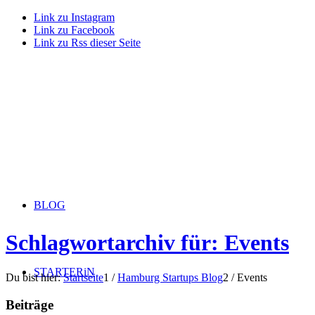
Link zu Instagram
Link zu Facebook
Link zu Rss dieser Seite
BLOG
Schlagwortarchiv für: Events
STARTERiN
Du bist hier:
Startseite
1
/
Hamburg Startups Blog
2
/
Events
Beiträge