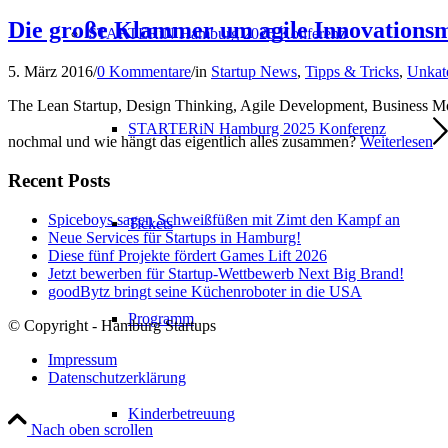
Die große Klammer um agile Innovationsm
STARTERiN Hamburg 2025 Konferenz
5. März 2016
/
0 Kommentare
/
in
Startup News
,
Tipps & Tricks
,
Unkate
The Lean Startup, Design Thinking, Agile Development, Business M
STARTERiN Hamburg 2025 Konferenz
nochmal und wie hängt das eigentlich alles zusammen?
Weiterlesen
Recent Posts
Spiceboys sagen Schweißfüßen mit Zimt den Kampf an
Tickets
Neue Services für Startups in Hamburg!
Diese fünf Projekte fördert Games Lift 2026
Jetzt bewerben für Startup-Wettbewerb Next Big Brand!
goodBytz bringt seine Küchenroboter in die USA
Programm
© Copyright - Hamburg Startups
Impressum
Datenschutzerklärung
Kinderbetreuung
Nach oben scrollen