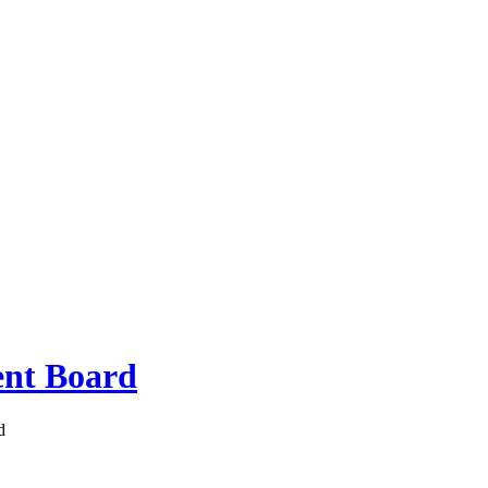
ent Board
d