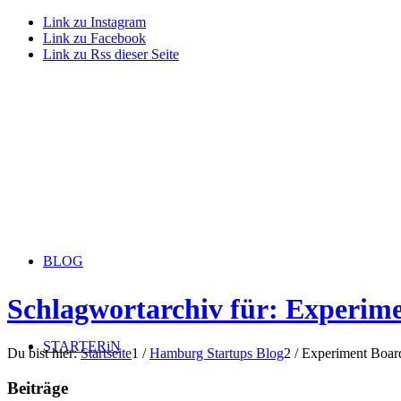
Link zu Instagram
Link zu Facebook
Link zu Rss dieser Seite
BLOG
Schlagwortarchiv für: Experim
STARTERiN
Du bist hier:
Startseite
1
/
Hamburg Startups Blog
2
/
Experiment Boar
Beiträge