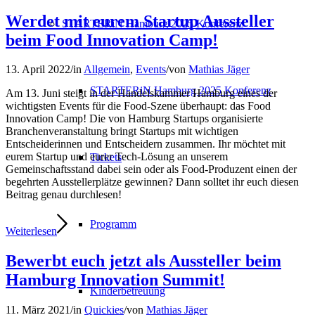
Werdet mit eurem Startup Aussteller
STARTERiN Hamburg 2025 Konferenz
beim Food Innovation Camp!
13. April 2022
/
in
Allgemein
,
Events
/
von
Mathias Jäger
STARTERiN Hamburg 2025 Konferenz
Am 13. Juni steigt in der Handelskammer Hamburg eines der
wichtigsten Events für die Food-Szene überhaupt: das Food
Innovation Camp! Die von Hamburg Startups organisierte
Branchenveranstaltung bringt Startups mit wichtigen
Entscheiderinnen und Entscheidern zusammen. Ihr möchtet mit
eurem Startup und eurer Tech-Lösung an unserem
Tickets
Gemeinschaftsstand dabei sein oder als Food-Produzent einen der
begehrten Ausstellerplätze gewinnen? Dann solltet ihr euch diesen
Beitrag genau durchlesen!
Programm
Weiterlesen
Bewerbt euch jetzt als Aussteller beim
Hamburg Innovation Summit!
Kinderbetreuung
11. März 2021
/
in
Quickies
/
von
Mathias Jäger