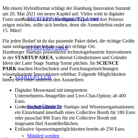
Mit einem Hybridformat schlägt der Hamburg Innovation Summit
am 20. Mai 2021 ein neues Kapitel auf. Vieles wird in digitaler
STARTERiN Hamburg 2025 Award
Form stattfinden, so auch eine digitale Expo. Wer dort Präsenz
zeigen möchte, sollte sich beeilen, denn die Anmeldefrist endet am
15. März!
Für jeden Bedarf ist da das passende Paket dabei, die richtige Größe
samt umfangreicher Inhalte und der richtige Ort.
STARTERiN Lunch
Hamburger Startups präsentieren technologiebasierte Innovationen
in der
STARTUP AREA
, während Gründerinnen und Gründer
Ideen der Later Stage Startup Szene pitchen. Im
SCIENCE
PARK
machen Hochschulen und Forschungseinrichtungen
wissensbasierte Innovationen erlebbar. Folgende Möglichkeiten
STARTUP CLUB
bieten sich unter anderem den Ausstellern:
Digitaler Messestand mit integriertem
Unternehmens-/Imagefilm und Live-Chat-Option; ab 400
Euro.
Startup Übersicht
Gemeinschaftsstände für Startups und Wissensorganisationen:
ein Einzelstand innerhalb eines Collective Booth für 180 Euro
oder pauschal 900 Euro für ein Collective Booth mit
insgesamt fünf Ausstellerflächen.
Exklusive Sponsoringmöglichkeiten bereits ab 250 Euro.
Mitglied werden