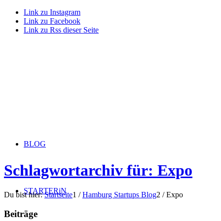
Link zu Instagram
Link zu Facebook
Link zu Rss dieser Seite
BLOG
Schlagwortarchiv für: Expo
STARTERiN
Du bist hier:
Startseite
1
/
Hamburg Startups Blog
2
/
Expo
Beiträge