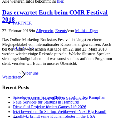
Alle weiteren Infos bekommt ihr
hier
.
Das erwartet Euch beim OMR Festival
2018
PARTNER
27. Februar 2018
/
in
Allgemein
,
Events
/
von
Mathias Jäger
Das Online Marketing Rockstars Festival ist längst zu einem
Megaspektakel von internationaler Klasse herangewachsen. Auch
ÜBER UNS
bei der mittlerweile achten Ausgabe am 22. und 23. März 2018
werden wieder einige Rekorde purzeln. Welche illustren Speaker
sich angekündigt haben und was sonst so alles auf dem Programm
steht, verraten wir Euch in unserer Übersicht.
Über uns
Weiterlesen
Recent Posts
Spiceboys sagen Schweißfüßen mit Zimt den Kampf an
10 JAHRE HAMBURG STARTUPS
Neue Services für Startups in Hamburg!
Diese fünf Projekte fördert Games Lift 2026
Jetzt bewerben für Startup-Wettbewerb Next Big Brand!
goodBytz bringt seine Küchenroboter in die USA