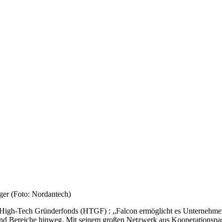
ger (Foto: Nordantech)
gh-Tech Gründerfonds (HTGF) : „Falcon ermöglicht es Unternehmen, I
n und Bereiche hinweg. Mit seinem großen Netzwerk aus Kooperationsp