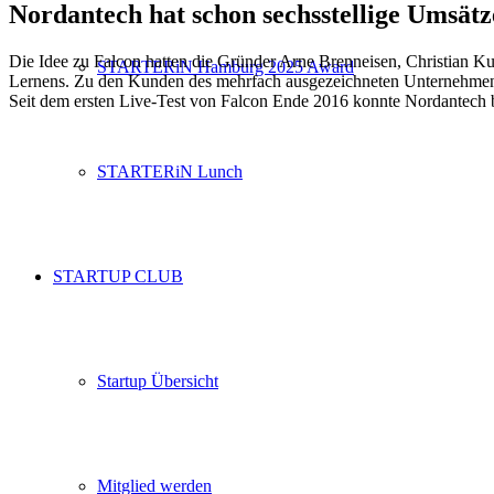
Nordantech hat schon sechsstellige Umsätze
Die Idee zu Falcon hatten die Gründer Arne Brenneisen, Christian K
STARTERiN Hamburg 2025 Award
Lernens. Zu den Kunden des mehrfach ausgezeichneten Unternehmens 
Seit dem ersten Live-Test von Falcon Ende 2016 konnte Nordantech ber
STARTERiN Lunch
STARTUP CLUB
Startup Übersicht
Mitglied werden