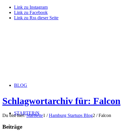
Link zu Instagram
Link zu Facebook
Link zu Rss dieser Seite
BLOG
Schlagwortarchiv für: Falcon
STARTERiN
Du bist hier:
Startseite
1
/
Hamburg Startups Blog
2
/
Falcon
Beiträge