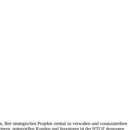
hre strategischen Projekte zentral zu verwalten und voranzutreiben
artnern, potenziellen Kunden und Investoren ist der HTGF deswegen