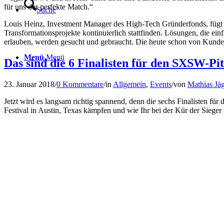
für uns der perfekte Match.“
Suche
Louis Heinz, Investment Manager des High-Tech Gründerfonds, fügt h
Transformationsprojekte kontinuierlich stattfinden. Lösungen, die ei
erlauben, werden gesucht und gebraucht. Die heute schon von Kunde
Menü
Menü
Das sind die 6 Finalisten für den SXSW-Pi
23. Januar 2018
/
0 Kommentare
/
in
Allgemein
,
Events
/
von
Mathias Jä
Jetzt wird es langsam richtig spannend, denn die sechs Finalisten 
Festival in Austin, Texas kämpfen und wie Ihr bei der Kür der Siege