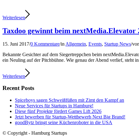
Weiterlesen
Taxdoo gewinnt beim nextMedia.Elevator 
15. Juni 2017
/
0 Kommentare
/
in
Allgemein
,
Events
,
Startup News
/
vo
Bekannte Gesichter auf dem Siegertreppchen beim nextMedia.Elevato
ein Neuling auf der Pitchbühne. Wie genau der Abend verlief, steht i
Weiterlesen
Recent Posts
Spiceboys sagen Schweißfüßen mit Zimt den Kampf an
Neue Services für Startups in Hamburg!
Diese fünf Projekte fördert Games Lift 2026
Jetzt bewerben für Startup-Wettbewerb Next Big Brand!
goodBytz bringt seine Küchenroboter in die USA
© Copyright - Hamburg Startups