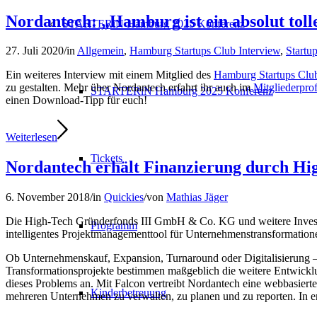
Nordantech: „Hamburg ist ein absolut toll
STARTERiN Hamburg 2025 Konferenz
27. Juli 2020
/
in
Allgemein
,
Hamburg Startups Club Interview
,
Startu
Ein weiteres Interview mit einem Mitglied des
Hamburg Startups Clu
zu gestalten. Mehr über Nordantech erfahrt ihr auch im
Mitgliederprof
STARTERiN Hamburg 2025 Konferenz
einen Download-Tipp für euch!
Weiterlesen
Tickets
Nordantech erhält Finanzierung durch H
6. November 2018
/
in
Quickies
/
von
Mathias Jäger
Die High-Tech Gründerfonds III GmbH & Co. KG und weitere Investor
Programm
intelligentes Projektmanagementtool für Unternehmenstransformation
Ob Unternehmenskauf, Expansion, Turnaround oder Digitalisierung 
Transformationsprojekte bestimmen maßgeblich die weitere Entwicklun
dieses Problems an. Mit Falcon vertreibt Nordantech eine webbasiert
Kinderbetreuung
mehreren Unternehmen zu verwalten, zu planen und zu reporten. In 