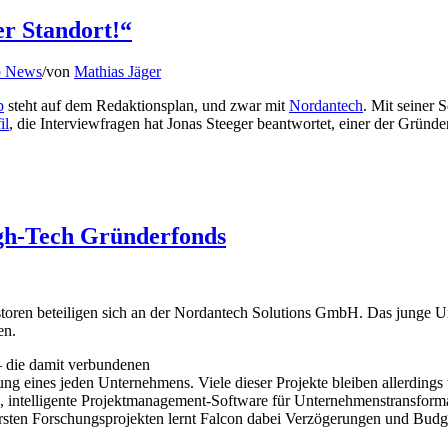
er Standort!“
p News
/
von
Mathias Jäger
b
steht auf dem Redaktionsplan, und zwar mit
Nordantech
. Mit seiner 
il
, die Interviewfragen hat Jonas Steeger beantwortet, einer der G
igh-Tech Gründerfonds
en beteiligen sich an der Nordantech Solutions GmbH. Das junge Unt
en.
– die damit verbundenen
g eines jeden Unternehmens. Viele dieser Projekte bleiben allerdings 
e, intelligente Projektmanagement-Software für Unternehmenstransformat
ersten Forschungsprojekten lernt Falcon dabei Verzögerungen und Budg