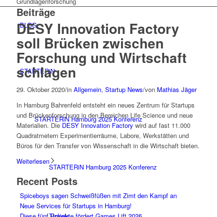
Grundlagenforschung
Beiträge
DESY Innovation Factory
BLOG
soll Brücken zwischen
Forschung und Wirtschaft
schlagen
STARTERiN
29. Oktober 2020
/
in
Allgemein
,
Startup News
/
von
Mathias Jäger
In Hamburg Bahrenfeld entsteht ein neues Zentrum für Startups
und Brückenforschung in den Bereichen Life Science und neue
STARTERiN Hamburg 2025 Konferenz
Materialien. Die
DESY Innovation Factory
wird auf fast 11.000
Quadratmetern Experimentierräume, Labore, Werkstätten und
Büros für den Transfer von Wissenschaft in die Wirtschaft bieten.
Weiterlesen
STARTERiN Hamburg 2025 Konferenz
Recent Posts
Spiceboys sagen Schweißfüßen mit Zimt den Kampf an
Neue Services für Startups in Hamburg!
Tickets
Diese fünf Projekte fördert Games Lift 2026