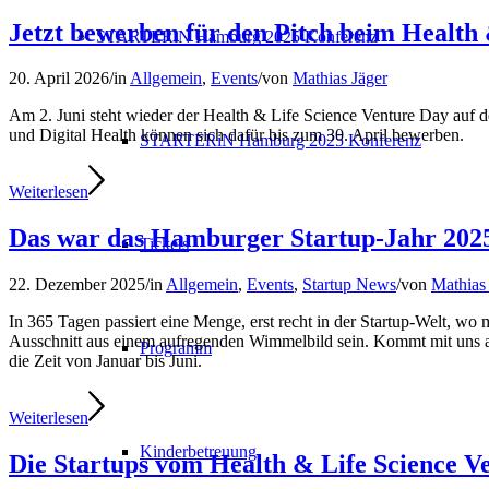
Jetzt bewerben für den Pitch beim Health
STARTERiN Hamburg 2025 Konferenz
20. April 2026
/
in
Allgemein
,
Events
/
von
Mathias Jäger
Am 2. Juni steht wieder der Health & Life Science Venture Day auf 
und Digital Health können sich dafür bis zum 30. April bewerben.
STARTERiN Hamburg 2025 Konferenz
Weiterlesen
Das war das Hamburger Startup-Jahr 2025
Tickets
22. Dezember 2025
/
in
Allgemein
,
Events
,
Startup News
/
von
Mathias
In 365 Tagen passiert eine Menge, erst recht in der Startup-Welt, w
Ausschnitt aus einem aufregenden Wimmelbild sein. Kommt mit uns au
Programm
die Zeit von Januar bis Juni.
Weiterlesen
Kinderbetreuung
Die Startups vom Health & Life Science V