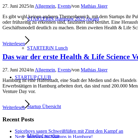
27. Juni 2025
/
in
Allgemein
,
Events
/
von
Mathias Jäger
Es gibt wohl keinen anderen Themenbereich, mit dem Startups ihr Pu
STARTERiN Hamburg 2025 Award
oder frühzeitig zu erkennen sind, fasziniert und berührt. Eine Heraus
Geschäftsmodell deutlich zu machen. Beim zweiten Health & Life Sc
Weiterlesen
STARTERiN Lunch
Das war der erste Health & Life Science 
27. Juni 2024
/
in
Allgemein
,
Events
/
von
Mathias Jäger
STARTUP CLUB
Hamburg ist eine Hafenstadt, eine Stadt der Medien und des Handels
Erwerbstätigen in Hamburg arbeiten dort, das sind rund 200.000 Mens
Venture Day vor.
Startup Übersicht
Weiterlesen
Recent Posts
Spiceboys sagen Schweißfüßen mit Zimt den Kampf an
Mitglied werden
Neue Services für Startups in Hamburg!