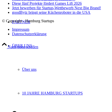
Diese fünf Projekte fördert Games Lift 2026
Jetzt bewerben für Startup-Wettbewerb Next Big Brand!
goodBytz bringt seine Küchenroboter in die USA
© Copyright - Hamburg Startups
PARTNER
Impressum
Datenschutzerklärung
ÜBER UNS
Nach oben scrollen
Über uns
10 JAHRE HAMBURG STARTUPS