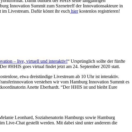
ybridformat. Damit bündelt der HHIS seine langjährigen
mburg Innovation Summit zum Szenetreff der Innovationsakteure in
t im Livestream. Dafür könnt ihr euch
hier
kostenlos registrieren!
ation – live, virtuell und interaktiv!
“ Ursprünglich sollte der fünfte
r #HHIS goes virtual findet jetzt am 24. September 2020 statt.
tenlose, etwa dreistündige Livestream ab 10 Uhr ist interaktiv.
ür Transferinnovation verstehen wir vom Hamburg Innovation Summit es
ektkoordinatorin Anette Eberhardt. “Der HHIS ist und bleibt Eure
. Melanie Leonhard, Sozialsenatorin Hamburgs sowie Hamburg
m Live-Chat gestellt werden. Mit dabei sind unter anderem die