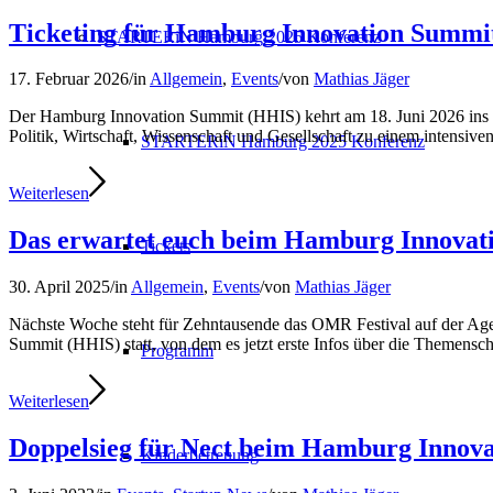
Ticketing für Hamburg Innovation Summit
STARTERiN Hamburg 2025 Konferenz
17. Februar 2026
/
in
Allgemein
,
Events
/
von
Mathias Jäger
Der Hamburg Innovation Summit (HHIS) kehrt am 18. Juni 2026 ins Obe
Politik, Wirtschaft, Wissenschaft und Gesellschaft zu einem intensiv
STARTERiN Hamburg 2025 Konferenz
Weiterlesen
Das erwartet euch beim Hamburg Innovat
Tickets
30. April 2025
/
in
Allgemein
,
Events
/
von
Mathias Jäger
Nächste Woche steht für Zehntausende das OMR Festival auf der Agen
Summit (HHIS) statt, von dem es jetzt erste Infos über die Themensc
Programm
Weiterlesen
Doppelsieg für Nect beim Hamburg Innov
Kinderbetreuung