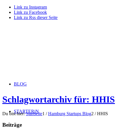
Link zu Instagram
Link zu Facebook
Link zu Rss dieser Seite
BLOG
Schlagwortarchiv für: HHIS
STARTERiN
Du bist hier:
Startseite
1
/
Hamburg Startups Blog
2
/
HHIS
Beiträge