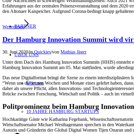
Gute Nachrichten in schwierigen Veranstaltungszeiten: Auch 2021 wi
Erfahrungen aus der zentralen Präsenzveranstaltung und dem 2020 er
den Altonaer Kaispeicher. Aufgrund Corona-bedingt knapp gehaltener P
PARTNER
Weiterlesen
Der Hamburg Innovation Summit wird virt
30. Juni 2020
/
in
Quickies
/
von
Mathias Jäger
ÜBER UNS
Unter dem Dach des Hamburg Innovation Summits (HHIS) entsteht ei
Hamburg Innovation Summit am 05. Mai stattfinden, wurde allerdings
Das neue Digitalformat bringt die Szene zu einem interdisziplinären 
Über uns
“Wenn uns die letzten Wochen und Monate eines gelehrt haben, dann, 
daher als unsere Pflicht, allen Innovations- und Technologieinteressi
Brücke zwischen Forschung, Wirtschaft und Politik – auch im virtuelle
Politprominenz beim Hamburg Innovatio
10 JAHRE HAMBURG STARTUPS
Hochkarätige Gäste wie Katharina Fegebank, Wissenschaftssenatori
Wirtschaftssenator Michael Westhagemann sprechen in den Waterkant 
Autorin und Gründerin der Global Digital Women Tijen Onaran und 