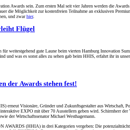
tion Awards sein. Zum ersten Mal seit vier Jahren werden die Awards di
chauer die Möglichkeit zur kostenfreien Teilnahme an exklusiven Prem
chen, und zwar
hier
.
eiht Flügel
en für weitestgehend gute Laune beim vierten Hamburg Innovation Summi
ind und was es sonst alles zu sehen gab beim HHIS, erfahrt ihr in uns
n der Awards stehen fest!
Visionäre, Gründer und Zukunftsgestalter aus Wirtschaft, Politik
teraktive EXPO mit über 70 Ausstellern geben wird. Schirmherr der Ver
sowie der Wirtschaftssenator Michael Westhagemann.
DS (HHIA) in drei Kategorien vergeben: Die potenzialträchtigst