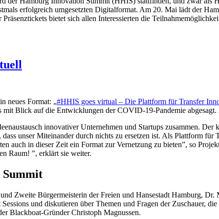
rd der Hamburg Innovation Summit (HHIS) stattfinden, und zwar als H
stmals erfolgreich umgesetzten Digitalformat. Am 20. Mai lädt der Ha
räsenztickets bietet sich allen Interessierten die Teilnahmemöglichkei
uell
n neues Format: „
#HHIS goes virtual – Die Plattform für Transfer Innov
 mit Blick auf die Entwicklungen der COVID-19-Pandemie abgesagt. De
Ideenaustausch innovativer Unternehmen und Startups zusammen. Der kos
dass unser Miteinander durch nichts zu ersetzen ist. Als Plattform f
erten auch in dieser Zeit ein Format zur Vernetzung zu bieten”, so Proj
n Raum! ”, erklärt sie weiter.
n Summit
n und Zweite Bürgermeisterin der Freien und Hansestadt Hamburg, Dr
Sessions und diskutieren über Themen und Fragen der Zuschauer, die i
der Blackboat-Gründer Christoph Magnussen.