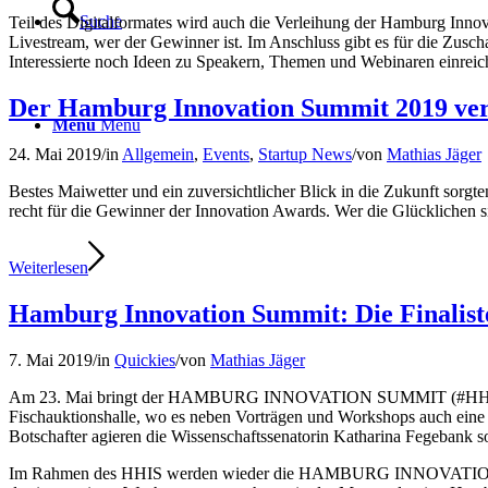
Suche
Teil des Digitalformates wird auch die Verleihung der Hamburg Innova
Livestream, wer der Gewinner ist. Im Anschluss gibt es für die Zus
Interessierte noch Ideen zu Speakern, Themen und Webinaren einrei
Der Hamburg Innovation Summit 2019 verl
Menü
Menü
24. Mai 2019
/
in
Allgemein
,
Events
,
Startup News
/
von
Mathias Jäger
Bestes Maiwetter und ein zuversichtlicher Blick in die Zukunft sorgt
recht für die Gewinner der Innovation Awards. Wer die Glücklichen s
Weiterlesen
Hamburg Innovation Summit: Die Finaliste
7. Mai 2019
/
in
Quickies
/
von
Mathias Jäger
Am 23. Mai bringt der HAMBURG INNOVATION SUMMIT (#HHIS) erneut 
Fischauktionshalle, wo es neben Vorträgen und Workshops auch eine in
Botschafter agieren die Wissenschaftssenatorin Katharina Fegebank 
Im Rahmen des HHIS werden wieder die HAMBURG INNOVATION AWAR