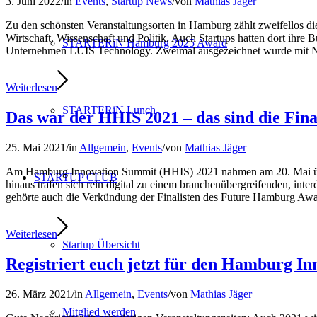
3. Juni 2022
/
in
Events
,
Startup News
/
von
Mathias Jäger
Zu den schönsten Veranstaltungsorten in Hamburg zählt zweifellos d
Wirtschaft, Wissenschaft und Politik. Auch Startups hatten dort ih
STARTERiN Hamburg 2025 Award
Unternehmen LUIS Technology. Zweimal ausgezeichnet wurde mit Nec
Weiterlesen
STARTERiN Lunch
Das war der HHIS 2021 – das sind die Fi
25. Mai 2021
/
in
Allgemein
,
Events
/
von
Mathias Jäger
Am Hamburg Innovation Summit (HHIS) 2021 nahmen am 20. Mai über
STARTUP CLUB
hinaus trafen sich rein digital zu einem branchenübergreifenden, in
gehörte auch die Verkündung der Finalisten des Future Hamburg Awards
Weiterlesen
Startup Übersicht
Registriert euch jetzt für den Hamburg I
26. März 2021
/
in
Allgemein
,
Events
/
von
Mathias Jäger
Mitglied werden