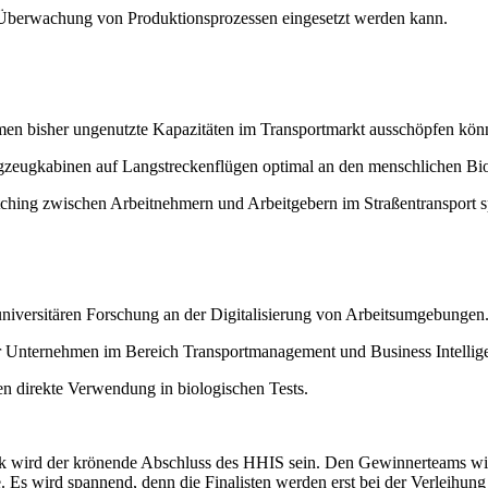
 Überwachung von Produktionsprozessen eingesetzt werden kann.
hmen bisher ungenutzte Kapazitäten im Transportmarkt ausschöpfen kön
ugzeugkabinen auf Langstreckenflügen optimal an den menschlichen Bio
tching zwischen Arbeitnehmern und Arbeitgebern im Straßentransport spe
universitären Forschung an der Digitalisierung von Arbeitsumgebungen
r Unternehmen im Bereich Transportmanagement und Business Intellig
en direkte Verwendung in biologischen Tests.
k wird der krönende Abschluss des HHIS sein. Den Gewinnerteams winke
. Es wird spannend, denn die Finalisten werden erst bei der Verleihun