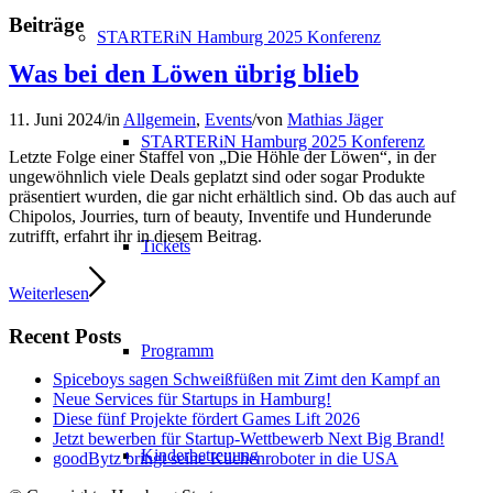
Beiträge
STARTERiN Hamburg 2025 Konferenz
Was bei den Löwen übrig blieb
11. Juni 2024
/
in
Allgemein
,
Events
/
von
Mathias Jäger
STARTERiN Hamburg 2025 Konferenz
Letzte Folge einer Staffel von „Die Höhle der Löwen“, in der
ungewöhnlich viele Deals geplatzt sind oder sogar Produkte
präsentiert wurden, die gar nicht erhältlich sind. Ob das auch auf
Chipolos, Jourries, turn of beauty, Inventife und Hunderunde
zutrifft, erfahrt ihr in diesem Beitrag.
Tickets
Weiterlesen
Recent Posts
Programm
Spiceboys sagen Schweißfüßen mit Zimt den Kampf an
Neue Services für Startups in Hamburg!
Diese fünf Projekte fördert Games Lift 2026
Jetzt bewerben für Startup-Wettbewerb Next Big Brand!
Kinderbetreuung
goodBytz bringt seine Küchenroboter in die USA