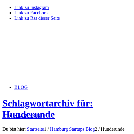
Link zu Instagram
Link zu Facebook
Link zu Rss dieser Seite
BLOG
Schlagwortarchiv für:
Hunderunde
STARTERiN
Du bist hier:
Startseite
1
/
Hamburg Startups Blog
2
/
Hunderunde