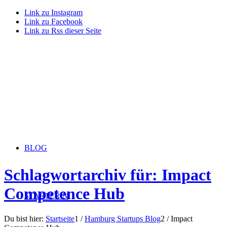
Link zu Instagram
Link zu Facebook
Link zu Rss dieser Seite
BLOG
Schlagwortarchiv für: Impact
Competence Hub
STARTERiN
Du bist hier:
Startseite
1
/
Hamburg Startups Blog
2
/
Impact