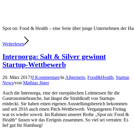
Spot on: Food & Health – eine Serie über junge Unternehmen der 
Weiterlesen
Internorga: Salt & Silver gewinnt
Startup-Wettbewerb
20. März 2017
/
0 Kommentare
/
in
Allgemein
,
Food&Health
,
Startup
News
/
von
Mathias Jäger
Auch die Internorga, eine der europäischen Leitmessen für die
Gastronomiebranche, hat längst die Strahlkraft von Startups
entdeckt. Sie haben einen eigenen Ausstellungsbereich bekommen
und seit 2016 auch einen Pitch-Wettbewerb. Vergangenen Freitag
war es wieder soweit. Im Rahmen unserer Reihe „Spot on: Food &
Health“ fassen wir das Ereignis zusammen. So viel sei verraten: Es
lief gut für Hamburg!