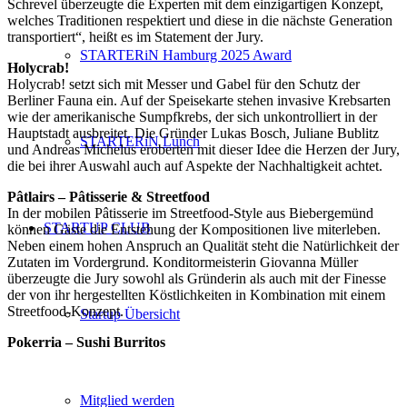
Schrevel überzeugte die Experten mit dem einzigartigen Konzept,
welches Traditionen respektiert und diese in die nächste Generation
transportiert“, heißt es im Statement der Jury.
STARTERiN Hamburg 2025 Award
Holycrab!
Holycrab! setzt sich mit Messer und Gabel für den Schutz der
Berliner Fauna ein. Auf der Speisekarte stehen invasive Krebsarten
wie der amerikanische Sumpfkrebs, der sich unkontrolliert in der
Hauptstadt ausbreitet. Die Gründer Lukas Bosch, Juliane Bublitz
STARTERiN Lunch
und Andreas Michelus eroberten mit dieser Idee die Herzen der Jury,
die bei ihrer Auswahl auch auf Aspekte der Nachhaltigkeit achtet.
Pâtlairs – Pâtisserie & Streetfood
In der mobilen Pâtisserie im Streetfood-Style aus Biebergemünd
STARTUP CLUB
können Gäste die Entstehung der Kompositionen live miterleben.
Neben einem hohen Anspruch an Qualität steht die Natürlichkeit der
Zutaten im Vordergrund. Konditormeisterin Giovanna Müller
überzeugte die Jury sowohl als Gründerin als auch mit der Finesse
der von ihr hergestellten Köstlichkeiten in Kombination mit einem
Streetfood-Konzept.
Startup Übersicht
Pokerria – Sushi Burritos
Mitglied werden