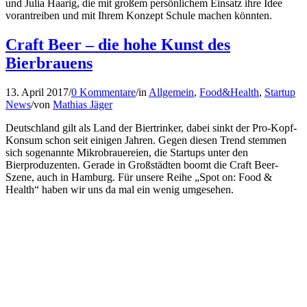
und Julia Haarig, die mit großem persönlichem Einsatz ihre Idee
vorantreiben und mit Ihrem Konzept Schule machen könnten.
Craft Beer – die hohe Kunst des
Bierbrauens
13. April 2017
/
0 Kommentare
/
in
Allgemein
,
Food&Health
,
Startup
News
/
von
Mathias Jäger
Deutschland gilt als Land der Biertrinker, dabei sinkt der Pro-Kopf-
Konsum schon seit einigen Jahren. Gegen diesen Trend stemmen
sich sogenannte Mikrobrauereien, die Startups unter den
Bierproduzenten. Gerade in Großstädten boomt die Craft Beer-
Szene, auch in Hamburg. Für unsere Reihe „Spot on: Food &
Health“ haben wir uns da mal ein wenig umgesehen.