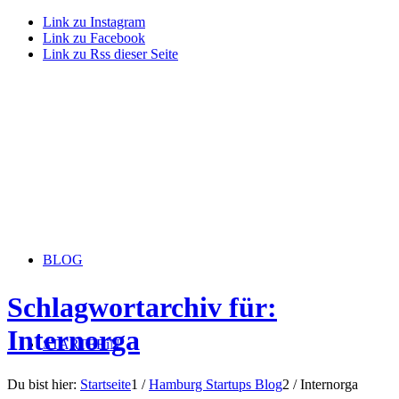
Link zu Instagram
Link zu Facebook
Link zu Rss dieser Seite
BLOG
Schlagwortarchiv für:
Internorga
STARTERiN
Du bist hier:
Startseite
1
/
Hamburg Startups Blog
2
/
Internorga