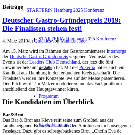
Beiträge
STARTERiN Hamburg 2025 Konferenz
Deutscher Gastro-Gründerpreis 2019:
Die Finalisten stehen fest!
STARTERiN Hamburg 2025 Konferenz
4. März 2019
/
in
Quickies
/
von
Mathias Jäger
Am 15. März wird im Rahmen der Gastronomiemesse
Internorga
der
Deutsche Gastro-Gründerpreis
vergeben. Veranstalter des
Events ist der
Leaders Club Deutschland
, der jetzt die fünf
Tickets
Gewinner bekannt gegeben hat. Mit der
Pokerria
hat es auch ein
Kandidat aus Hamburg in den erlauchten Kreis geschafft. Die
Finalisten werden ihre Konzepte live auf der Messe präsentieren.
Den Pitch wird Tim Mälzer moderieren und das Fachpublikum
anschließend den Hauptgewinner küren.
Programm
Die Kandidaten im Überblick
Bar&Brot
Das Bar & Brot aus Kleve reift seine zum Großteil aus der
Kinderbetreuung
familieneigenen Brennerei stammenden Spirituosen im hauseigenen
Fasslager. Dazu gibt es selbstgebackenes Brot. „Chefin Eva de