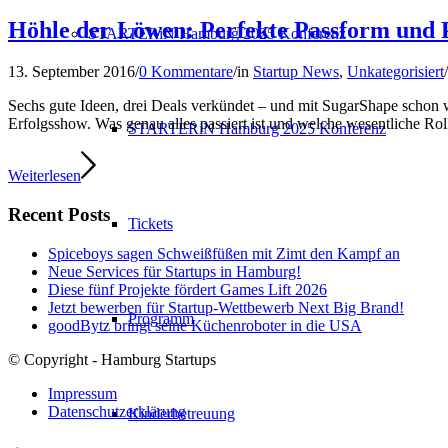
Höhle der Löwen: Perfekte Passform und 
STARTERiN Hamburg 2025 Konferenz
13. September 2016
/
0 Kommentare
/
in
Startup News
,
Unkategorisiert
/
Sechs gute Ideen, drei Deals verkündet – und mit SugarShape schon wi
Erfolgsshow. Was genau alles passiert ist und welche wesentliche Ro
STARTERiN Hamburg 2025 Konferenz
Weiterlesen
Recent Posts
Tickets
Spiceboys sagen Schweißfüßen mit Zimt den Kampf an
Neue Services für Startups in Hamburg!
Diese fünf Projekte fördert Games Lift 2026
Jetzt bewerben für Startup-Wettbewerb Next Big Brand!
Programm
goodBytz bringt seine Küchenroboter in die USA
© Copyright - Hamburg Startups
Impressum
Datenschutzerklärung
Kinderbetreuung