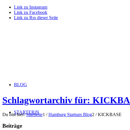
Link zu Instagram
Link zu Facebook
Link zu Rss dieser Seite
BLOG
Schlagwortarchiv für: KICKB
STARTERiN
Du bist hier:
Startseite
1
/
Hamburg Startups Blog
2
/
KICKBASE
Beiträge