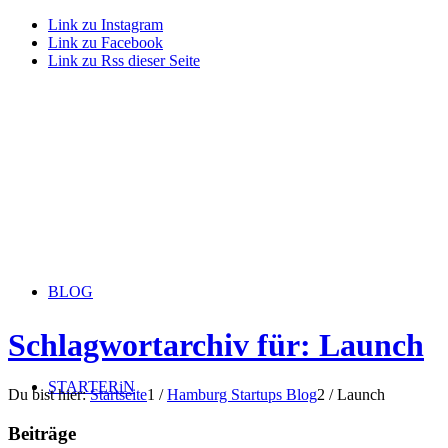
Link zu Instagram
Link zu Facebook
Link zu Rss dieser Seite
BLOG
Schlagwortarchiv für: Launch
STARTERiN
Du bist hier:
Startseite
1
/
Hamburg Startups Blog
2
/
Launch
Beiträge