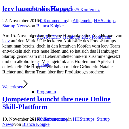
leev launcht die Hoppe!
STARTERiN Hamburg 2025 Konferenz
22. November 2016
/
0 Kommentare
/
in
Allgemein
,
HHStartups
,
Startup News
/
von
Bianca Koigke
Am 15. November kam die neue Hopfenkreation ’die Hoppe’ von
STARTERiN Hamburg 2025 Konferenz
leev
auf den Markt! Die leckeren Apfelsäfte des Food-Startups
kennt man bereits, doch in den kreativen Köpfen vom leev Team
entwickeln sich stets neue Ideen und so hat sich das Hamburger
Startup gemeinsam mit Lebensmitteltechnikern zusammengesetzt
und ein alkoholfreies Mischgetränk aus Hopfen und Apfelsaft
Tickets
entwickelt: Die Hoppe! Wir haben mit der Gründerin Natalie
Richter und ihrem Team über ihre Produkte gesprochen:
Weiterlesen
Programm
Qompetent launcht ihre neue Online
Skill-Plattform
Kinderbetreuung
10. November 2016
/
0 Kommentare
/
in
HHStartups
,
Startup
News
/
von
Bianca Koigke