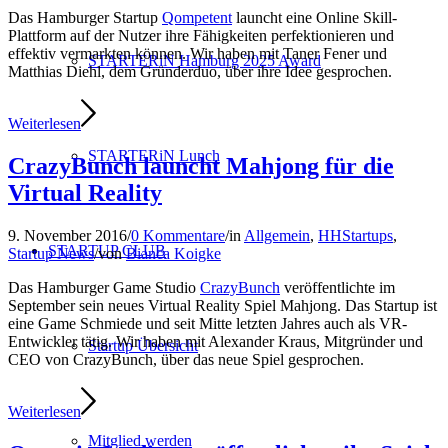
Das Hamburger Startup
Qompetent
launcht eine Online Skill-
Plattform auf der Nutzer ihre Fähigkeiten perfektionieren und
effektiv vermarkten können. Wir haben mit Taner Fener und
STARTERiN Hamburg 2025 Award
Matthias Diehl, dem Gründerduo, über ihre Idee gesprochen.
Weiterlesen
STARTERiN Lunch
CrazyBunch launcht Mahjong für die
Virtual Reality
9. November 2016
/
0 Kommentare
/
in
Allgemein
,
HHStartups
,
STARTUP CLUB
Startup News
/
von
Bianca Koigke
Das Hamburger Game Studio
CrazyBunch
veröffentlichte im
September sein neues Virtual Reality Spiel Mahjong. Das Startup ist
eine Game Schmiede und seit Mitte letzten Jahres auch als VR-
Entwickler tätig. Wir haben mit Alexander Kraus, Mitgründer und
Startup Übersicht
CEO von CrazyBunch, über das neue Spiel gesprochen.
Weiterlesen
Mitglied werden