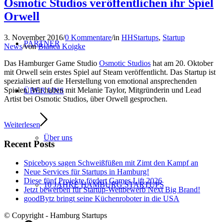
Osmotic Studios veröffentlichen ihr Spiel
Orwell
3. November 2016
/
0 Kommentare
/
in
HHStartups
,
Startup
PARTNER
News
/
von
Bianca Koigke
Das Hamburger Game Studio
Osmotic Studios
hat am 20. Oktober
mit Orwell sein erstes Spiel auf Steam veröffentlicht. Das Startup ist
spezialisiert auf die Herstellung von emotional ansprechenden
Spielen. Wir haben mit Melanie Taylor, Mitgründerin und Lead
ÜBER UNS
Artist bei Osmotic Studios, über Orwell gesprochen.
Weiterlesen
Über uns
Recent Posts
Spiceboys sagen Schweißfüßen mit Zimt den Kampf an
Neue Services für Startups in Hamburg!
Diese fünf Projekte fördert Games Lift 2026
10 JAHRE HAMBURG STARTUPS
Jetzt bewerben für Startup-Wettbewerb Next Big Brand!
goodBytz bringt seine Küchenroboter in die USA
© Copyright - Hamburg Startups